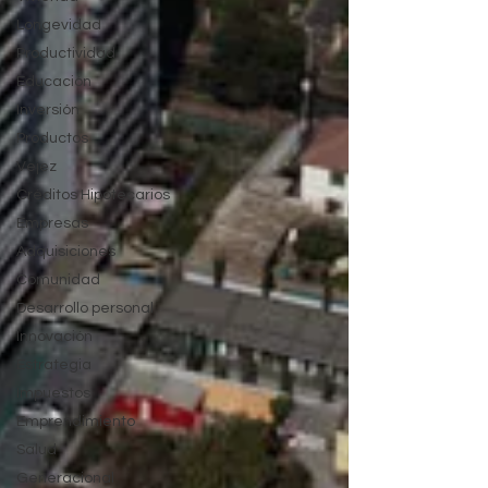
Longevidad
Productividad
Educación
Inversión
Productos
Vejez
Créditos Hipotecarios
Empresas
Adquisiciones
Comunidad
Desarrollo personal
Innovación
Estrategia
Impuestos
Emprendimiento
Salud
Generacional