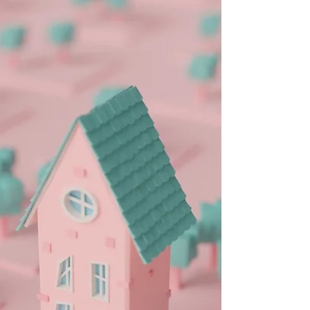
experimentaron un repunte la semana
pasada, impulsados ​​por la esperanza de que
el "equilibrio inestable" de la guerra en
Oriente Medio no solo se mantuviera (es
decir, los altos el fuego entre EE. UU./Israel e
Irán, y entre Israel y Líbano), sino que
evolucionara positivamente.