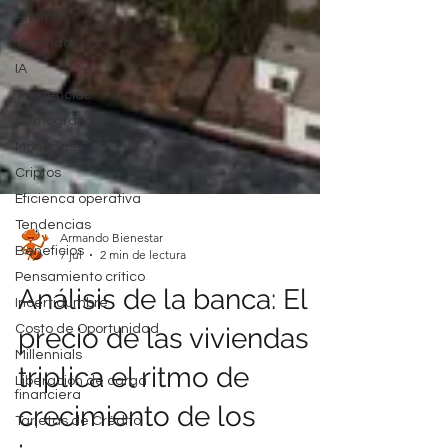
Ahorro
Vivienda
IA
Tendencias
Demografía
Monedas
Criptos
Eficienca operativa
Tendencias
Beneficios
Pensamiento crítico
Armando Bienestar
7 jul
2 min de lectura
Incertidumbre
Costo de Oportunidad
Análisis de la banca: El
Millennials
precio de las viviendas
Liberación de carga
financiera
triplica el ritmo de
Tarjetas de Crédito