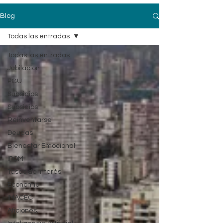
Blog
Todas las entradas
Todas las entradas
Jubilación
PGU
Subsidios
Subsidios
Reinventarse
Deudas
Bienestar Emocional
IPOM
Tasas de interés
Economia
IMACEC
Aficiones.