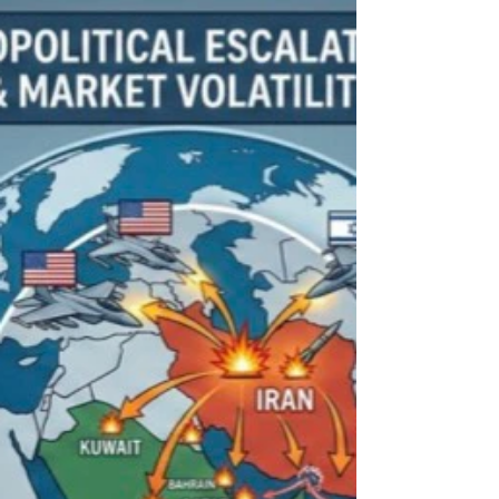
banco.
Desde el miércoles 01de Abril de 2026,
todas las deudas que una persona o
empresa tenga en bancos, mutuarias, cajas
de compensación o casas comerciales, entre
otros organismes, aparecerán en el Registro
de Deuda Consolidada (Redec), el
documento que ahora usarán las
instituciones financieras para evaluar a
quienes quieren un crédite hipotecario.