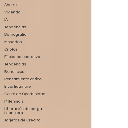
Ahorro
Vivienda
IA
Tendencias
Demografía
Monedas
Criptos
Eficienca operativa
Tendencias
Beneficios
Pensamiento crítico
Incertidumbre
Costo de Oportunidad
Millennials
Liberación de carga
financiera
Tarjetas de Crédito