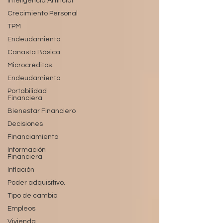
Inteligencia Artificial
Crecimiento Personal
TPM
Endeudamiento
Canasta Básica.
Microcréditos.
Endeudamiento
Portabilidad
Financiera
Bienestar Financiero
Decisiones
Financiamiento
Información
Financiera
Inflación
Poder adquisitivo.
Tipo de cambio
Empleos
Vivienda