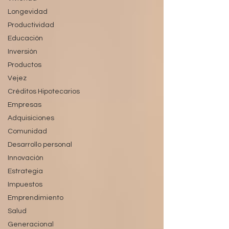
Longevidad
Productividad
Educación
Inversión
Productos
Vejez
Créditos Hipotecarios
Empresas
Adquisiciones
Comunidad
Desarrollo personal
Innovación
Estrategia
Impuestos
Emprendimiento
Salud
Generacional