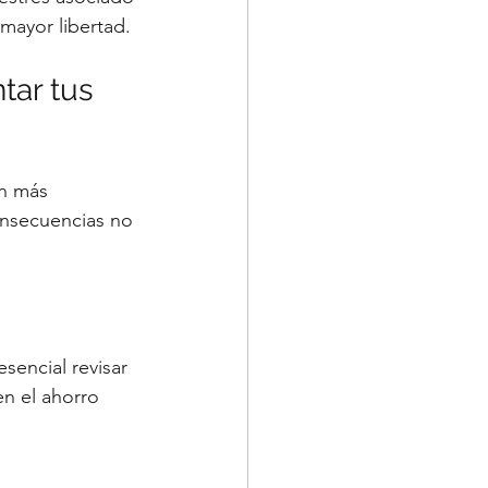
mayor libertad.
ar tus 
ón más 
onsecuencias no 
sencial revisar 
en el ahorro 