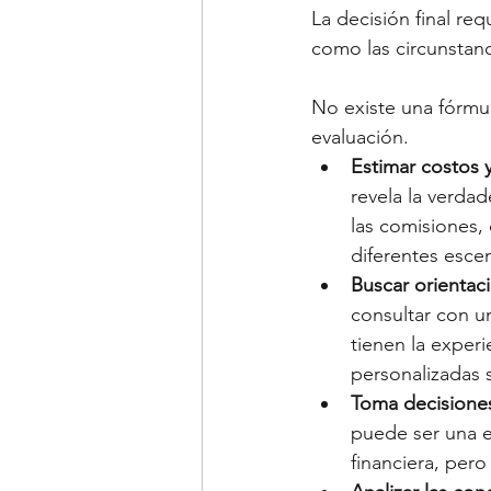
La decisión final re
como las circunstanc
No existe una fórmul
evaluación.
Estimar costos 
revela la verda
las comisiones,
diferentes esce
Buscar orientac
consultar con un
tienen la exper
personalizadas 
Toma decisiones
puede ser una ex
financiera, pero