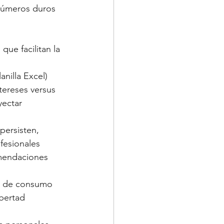
 números duros 
ue facilitan la 
anilla Excel) 
tereses versus 
yectar 
persisten, 
fesionales 
omendaciones 
to de consumo 
ibertad 