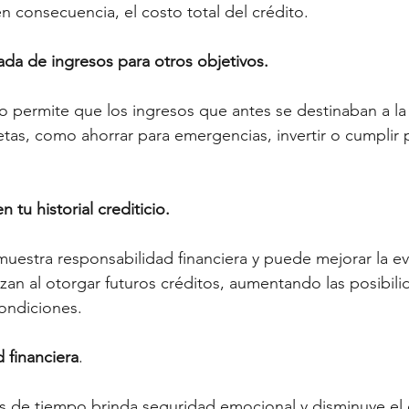
en consecuencia, el costo total del crédito.
pada de ingresos para otros objetivos.
o permite que los ingresos que antes se destinaban a l
metas, como ahorrar para emergencias, invertir o cumplir 
 tu historial crediticio.
uestra responsabilidad financiera y puede mejorar la ev
lizan al otorgar futuros créditos, aumentando las posibil
ondiciones.
d financiera
.
es de tiempo brinda seguridad emocional y disminuye el 