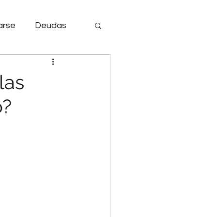
arse
Deudas
Aficiones.
las
o?
Canasta Básica.
anciero
r adquisitivo.