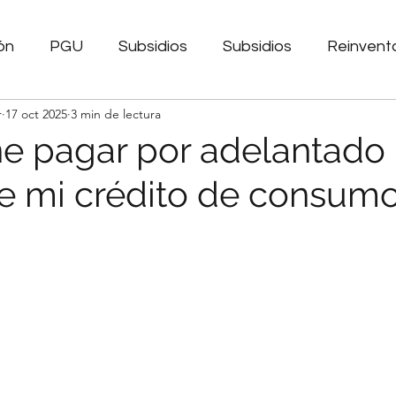
ón
PGU
Subsidios
Subsidios
Reinvent
r
17 oct 2025
3 min de lectura
POM
Tasas de interés
Economia
IMACEC
e pagar por adelantado 
e mi crédito de consum
ecimiento Personal
TPM
Endeudamiento
amiento
Portabilidad Financiera
Bienestar Fin
ento
Información Financiera
Inflación
Pode