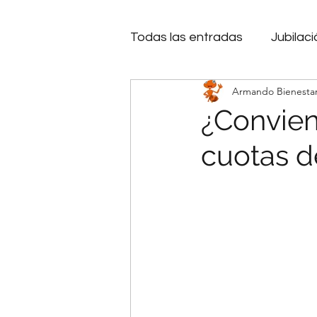
Todas las entradas
Jubilaci
Armando Bienesta
Bienestar Emocional
I
¿Convien
cuotas d
Inteligencia Artificial
Cr
Microcréditos.
Endeud
Decisiones
Financiami