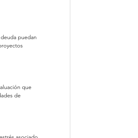
a deuda puedan 
proyectos 
aluación que 
idades de 
estrés asociado 