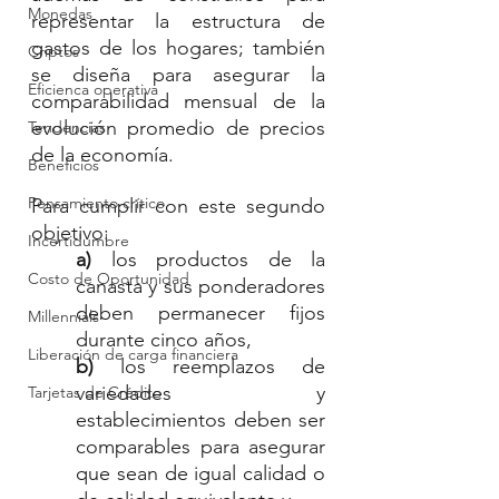
Monedas
representar la estructura de 
gastos de los hogares; también 
Criptos
se diseña para asegurar la 
Eficienca operativa
comparabilidad mensual de la 
evolución promedio de precios 
Tendencias
de la economía. 
Beneficios
Pensamiento crítico
Para cumplir con este segundo 
objetivo: 
Incertidumbre
a) 
los productos de la 
Costo de Oportunidad
canasta y sus ponderadores 
deben permanecer fijos 
Millennials
durante cinco años, 
Liberación de carga financiera
b) 
los reemplazos de 
variedades y 
Tarjetas de Crédito
establecimientos deben ser 
comparables para asegurar 
que sean de igual calidad o 