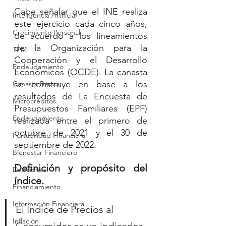
Cabe señalar que el INE realiza 
Inteligencia Artificial
este ejercicio cada cinco años, 
Crecimiento Personal
de acuerdo a los lineamientos 
de la Organización para la 
TPM
Cooperación y el Desarrollo 
Endeudamiento
Económicos (OCDE). La canasta 
se construye en base a los 
Canasta Básica.
resultados de La Encuesta de 
Microcréditos.
Presupuestos Familiares (EPF) 
Endeudamiento
realizada entre el primero de 
octubre de 2021 y el 30 de 
Portabilidad Financiera
septiembre de 2022.
Bienestar Financiero
Definición y propósito del 
Decisiones
índice.
Financiamiento
Información Financiera
El Índice de Precios al 
Inflación