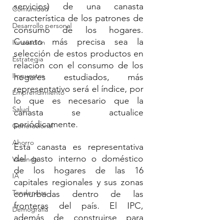
servicios) de una canasta 
Comunidad
característica de los patrones de 
Desarrollo personal
consumo de los hogares. 
Cuanto más precisa sea la 
Innovación
selección de estos productos en 
Estrategia
relación con el consumo de los 
Impuestos
hogares estudiados, más 
representativo será el índice, por 
Emprendimiento
lo que es necesario que la 
Salud
canasta se actualice 
periódicamente. 
Generacional
Ahorro
Esta canasta es representativa 
del gasto interno o doméstico 
Vivienda
de los hogares de las 16 
IA
capitales regionales y sus zonas 
Tendencias
conurbadas dentro de las 
fronteras del país. El IPC, 
Demografía
además de construirse para 