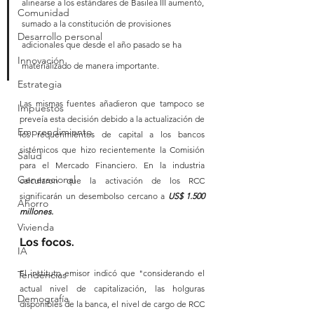
alinearse a los estándares de Basilea III aumentó, 
Comunidad
sumado a la constitución de provisiones 
Desarrollo personal
adicionales que desde el año pasado se ha 
Innovación
materializado de manera importante.
Estrategia
Las mismas fuentes añadieron que tampoco se 
Impuestos
preveía esta decisión debido a la actualización de 
Emprendimiento
los requerimientos de capital a los bancos 
sistémicos que hizo recientemente la Comisión 
Salud
para el Mercado Financiero. En la industria 
Generacional
calcularon que la activación de los RCC 
significarán un desembolso cercano a 
US$ 1.500 
Ahorro
millones.
Vivienda
Los focos.
IA
El instituto emisor indicó que "considerando el 
Tendencias
actual nivel de capitalización, las holguras 
Demografía
disponibles de la banca, el nivel de cargo de RCC 