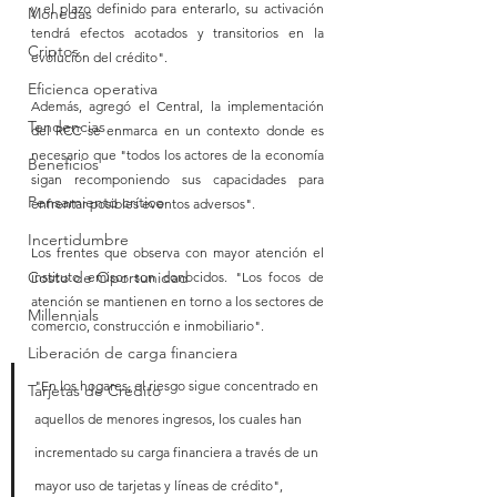
y el plazo definido para enterarlo, su activación 
Monedas
tendrá efectos acotados y transitorios en la 
Criptos
evolución del crédito".
Eficienca operativa
Además, agregó el Central, la implementación 
Tendencias
del RCC se enmarca en un contexto donde es 
necesario que "todos los actores de la economía 
Beneficios
sigan recomponiendo sus capacidades para 
Pensamiento crítico
enfrentar posibles eventos adversos".
Incertidumbre
Los frentes que observa con mayor atención el 
Costo de Oportunidad
instituto emisor son conocidos. "Los focos de 
atención se mantienen en torno a los sectores de 
Millennials
comercio, construcción e inmobiliario".
Liberación de carga financiera
"En los hogares, el riesgo sigue concentrado en 
Tarjetas de Crédito
aquellos de menores ingresos, los cuales han 
incrementado su carga financiera a través de un 
mayor uso de tarjetas y líneas de crédito", 