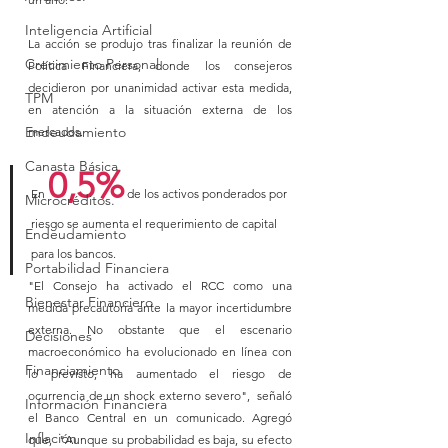
Inteligencia Artificial
La acción se produjo tras finalizar la reunión de 
Crecimiento Personal
Política Financiera, donde los consejeros 
decidieron por unanimidad activar esta medida, 
TPM
en atención a la situación externa de los 
Endeudamiento
mercados.
Canasta Básica.
0,5%
En 
 de los activos ponderados por 
Microcréditos.
riesgo se aumenta el requerimiento de capital 
Endeudamiento
para los bancos.
Portabilidad Financiera
"El Consejo ha activado el RCC como una 
Bienestar Financiero
medida precautoria ante la mayor incertidumbre 
externa. No obstante que el escenario 
Decisiones
macroeconómico ha evolucionado en línea con 
Financiamiento
lo previsto, ha aumentado el riesgo de 
ocurrencia de un shock externo severo",  señaló 
Información Financiera
el Banco Central en un comunicado. Agregó 
Inflación
que,  "Aunque su probabilidad es baja, su efecto 