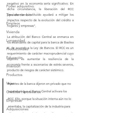
negativo en la economía sería significativo. En 
Poder adquisitivo.
dicha circunstancia, la liberación del RCC 
Tipo de cambio
previamente constituido ayudará a mitigar los 
impactos respecto de la evolución del crédito a 
Empleos
hogares y empresas".
Vivienda
La atribución del Banco Central se enmarca en 
Longevidad
los estándares de capital para la banca de Basilea 
III, de acuerdo a la Ley de Bancos. El RCC es un 
Productividad
requerimiento de carácter macroprudencial cuyo 
Educación
objetivo es aumentar la resiliencia de la 
economía frente a escenarios de estrés severos, 
Inversión
producto de riesgos de carácter sistémico.
Productos
Vejez
Fuentes de la banca dijeron en privado que no 
esperaban que el Banco Central activara los 
Créditos Hipotecarios
RCC. Ello, porque la situación interna aún no lo 
Empresas
ameritaba, la capitalización de la industria para 
Adquisiciones