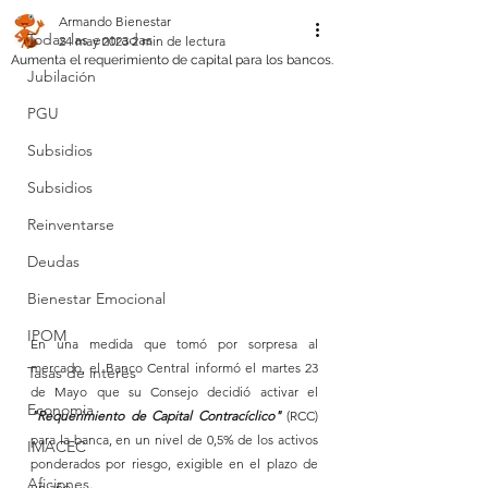
Armando Bienestar
Todas las entradas
24 may 2023
2 min de lectura
Aumenta el requerimiento de capital para los bancos.
Jubilación
PGU
Subsidios
Subsidios
Reinventarse
Deudas
Bienestar Emocional
IPOM
En una medida que tomó por sorpresa al 
mercado, el Banco Central informó el martes 23 
Tasas de interés
de Mayo que su Consejo decidió activar el 
Economia
"Requerimiento de Capital Contracíclico"
 (RCC) 
para la banca, en un nivel de 0,5% de los activos 
IMACEC
ponderados por riesgo, exigible en el plazo de 
Aficiones.
un año.