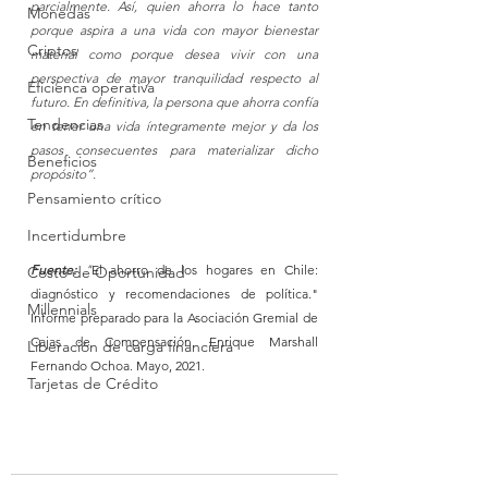
parcialmente. Así, quien ahorra lo hace tanto 
Monedas
porque aspira a una vida con mayor bienestar 
Criptos
material como porque desea vivir con una 
perspectiva de mayor tranquilidad respecto al 
Eficienca operativa
futuro. En definitiva, la persona que ahorra confía 
Tendencias
en tener una vida íntegramente mejor y da los 
pasos consecuentes para materializar dicho 
Beneficios
propósito”. 
Pensamiento crítico
Incertidumbre
Fuente:
 "
El ahorro de los hogares en Chile: 
Costo de Oportunidad
diagnóstico y recomendaciones de política." 
Millennials
Informe preparado para la Asociación Gremial de 
Cajas de Compensación. Enrique Marshall 
Liberación de carga financiera
Fernando Ochoa. Mayo, 2021.
Tarjetas de Crédito