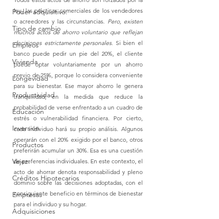
ley, las prácticas comerciales de los vendedores 
Poder adquisitivo.
o acreedores y las circunstancias. 
Pero, existen 
Tipo de cambio
muchos actos de ahorro voluntario que reflejan 
decisiones estrictamente personales.
 Si bien el 
Empleos
banco puede pedir un pie del 20%, el cliente 
Vivienda
puede optar voluntariamente por un ahorro 
previo de 25%, porque lo considera conveniente 
Longevidad
para su bienestar. Ese mayor ahorro le genera 
Productividad
tranquilidad, en la medida que reduce la 
probabilidad de verse enfrentado a un cuadro de 
Educación
estrés o vulnerabilidad financiera. Por cierto, 
Inversión
cada individuo hará su propio análisis. Algunos 
operarán con el 20% exigido por el banco, otros 
Productos
preferirán acumular un 30%. Esa es una cuestión 
Vejez
de preferencias individuales. En este contexto, el 
acto de ahorrar denota responsabilidad y pleno 
Créditos Hipotecarios
dominio sobre las decisiones adoptadas, con el 
consiguiente beneficio en términos de bienestar 
Empresas
para el individuo y su hogar. 
Adquisiciones