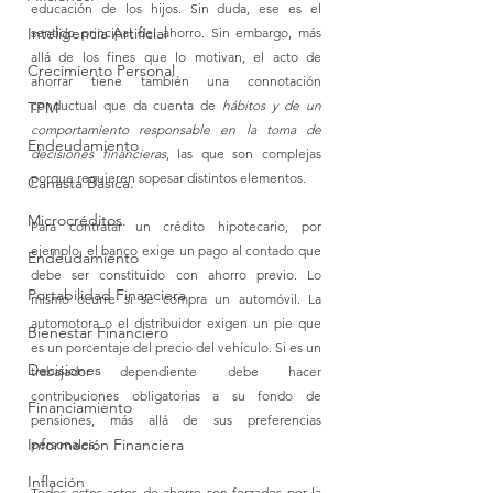
educación de los hijos. Sin duda, ese es el 
Inteligencia Artificial
sentido principal del ahorro. Sin embargo, más 
allá de los fines que lo motivan, el acto de 
Crecimiento Personal
ahorrar tiene también una connotación 
conductual que da cuenta de 
hábitos y de un 
TPM
comportamiento responsable en la toma de 
Endeudamiento
decisiones financieras
, las que son complejas 
porque requieren sopesar distintos elementos. 
Canasta Básica.
Microcréditos.
Para contratar un crédito hipotecario, por 
ejemplo, el banco exige un pago al contado que 
Endeudamiento
debe ser constituido con ahorro previo. Lo 
Portabilidad Financiera
mismo ocurre si se compra un automóvil. La 
automotora o el distribuidor exigen un pie que 
Bienestar Financiero
es un porcentaje del precio del vehículo. Si es un 
Decisiones
trabajador dependiente debe hacer 
contribuciones obligatorias a su fondo de 
Financiamiento
pensiones, más allá de sus preferencias 
Información Financiera
personales. 
Inflación
Todos estos actos de ahorro son forzados por la 