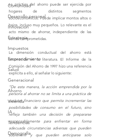
La práctica del ahorro puede ser ejercida por 
Comunidad
hogares de distintos segmentos 
Desarrollo personal
socioeconómicos. Puede implicar montos altos o 
bajos, incluso muy pequeños. Lo relevante es el 
Innovación
acto mismo de ahorrar, independiente de las 
Estrategia
sumas comprometidas. 
Impuestos
La dimensión conductual del ahorro está 
Emprendimiento
reconocida en la literatura. El Informe de la 
Comisión del Ahorro de 1997 hizo una referencia 
Salud
explícita a ello, al señalar lo siguiente: 
Generacional
“De esta manera, la acción emprendida por la 
Ahorro
persona al ahorrar no se limita a una práctica de 
carácter financiero que permita incrementar las 
Vivienda
posibilidades de consumo en el futuro, sino 
IA
refleja también una decisión de prepararse 
responsablemente para enfrentar en forma 
Tendencias
adecuada circunstancias adversas que pueden 
Demografía
sobrevenir y que pueden anticiparse solo 