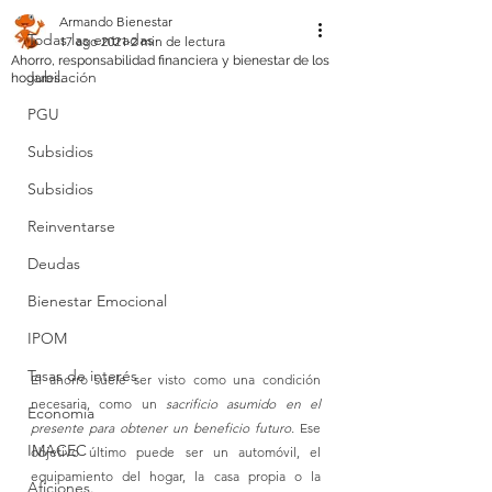
Armando Bienestar
Todas las entradas
17 ago 2021
2 min de lectura
Ahorro, responsabilidad financiera y bienestar de los
Jubilación
hogares.
PGU
Subsidios
Subsidios
Reinventarse
Deudas
Bienestar Emocional
IPOM
Tasas de interés
El ahorro suele ser visto como una condición 
necesaria, como un 
sacrificio asumido en el 
Economia
presente para obtener un beneficio futuro.
 Ese 
IMACEC
objetivo último puede ser un automóvil, el 
equipamiento del hogar, la casa propia o la 
Aficiones.