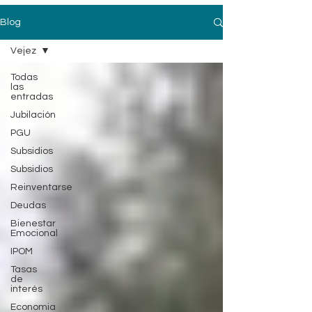
Blog
Vejez
Todas
las
entradas
Jubilación
PGU
Subsidios
Subsidios
Reinventarse
Deudas
Bienestar
Emocional
IPOM
Tasas
de
interés
Economia