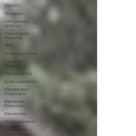
IMACEC
Aficiones.
Inteligencia
Artificial
Crecimiento
Personal
TPM
Endeudamiento
Canasta
Básica.
Microcréditos.
Endeudamiento
Portabilidad
Financiera
Bienestar
Financiero
Decisiones
Financiamiento
Información
Financiera