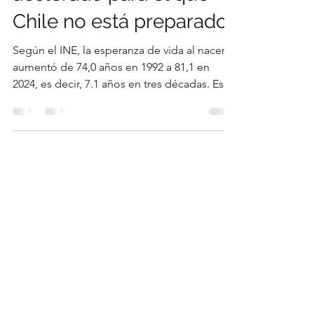
El envejecimiento
acelerado para el que
Chile no está preparado.
Según el INE, la esperanza de vida al nacer
aumentó de 74,0 años en 1992 a 81,1 en
2024, es decir, 7.1 años en tres décadas. Este
avance refleja mejoras acumuladas en
acceso a agua potable, saneamiento,
atención primaria, nutrición, reducción de la
mortalidad infantil y tecnologia médica.