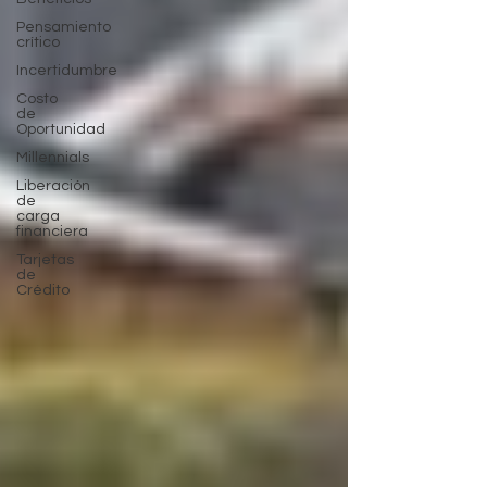
Pensamiento
crítico
Incertidumbre
Costo
de
Oportunidad
Millennials
Liberación
de
carga
financiera
Tarjetas
de
Crédito