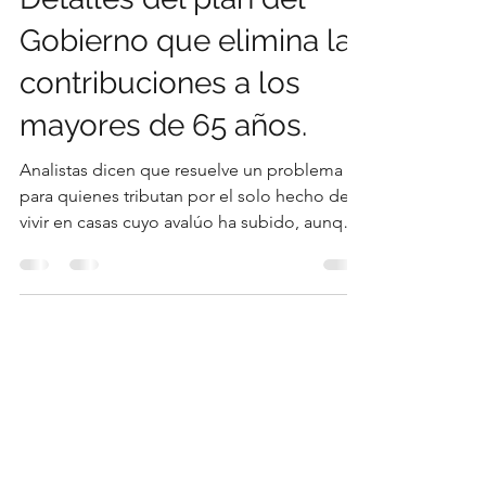
Detalles del plan del
Gobierno que elimina las
contribuciones a los
mayores de 65 años.
Analistas dicen que resuelve un problema
para quienes tributan por el solo hecho de
vivir en casas cuyo avalúo ha subido, aunque
sus ingresos no. En la zona de La Aurora y
Los Cruzados, Vitacura, conviven casas
modestas de jubilados con otras
remodeladas y de mayor valor. Más de
300.000 adultos mayo res serán beneficiados
por la eliminación de las contribuciones a la
primera vivienda para mayores de 65 años,
medida que forma parte del plan de