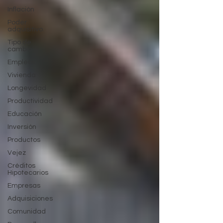
Inflación
Poder
adquisitivo.
Tipo de
cambio
Empleos
Vivienda
Longevidad
Productividad
Educación
Inversión
Productos
Vejez
Créditos
Hipotecarios
Empresas
Adquisiciones
Comunidad