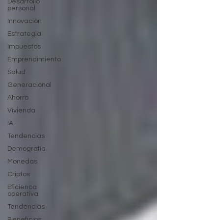
Desarrollo
personal
Innovación
Estrategia
Impuestos
Emprendimiento
Salud
Generacional
Ahorro
Vivienda
IA
Tendencias
Demografía
Monedas
Criptos
Eficienca
operativa
Tendencias
Beneficios