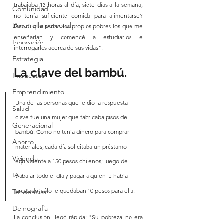
trabajaba 12 horas al día, siete días a la semana, 
Comunidad
no tenía suficiente comida para alimentarse? 
Desarrollo personal
Decidí que serían los propios pobres los que me 
enseñarían y comencé a estudiarlos e 
Innovación
interrogarlos acerca de sus vidas".
Estrategia
La clave del bambú.
Impuestos
Emprendimiento
Una de las personas que le dio la respuesta 
Salud
clave fue una mujer que fabricaba pisos de 
Generacional
bambú. Como no tenía dinero para comprar 
Ahorro
materiales, cada día solicitaba un préstamo 
Vivienda
equivalente a 150 pesos chilenos; luego de 
IA
trabajar todo el día y pagar a quien le había 
prestado, sólo le quedaban 10 pesos para ella.
Tendencias
Demografía
La conclusión llegó rápida: "Su pobreza no era 