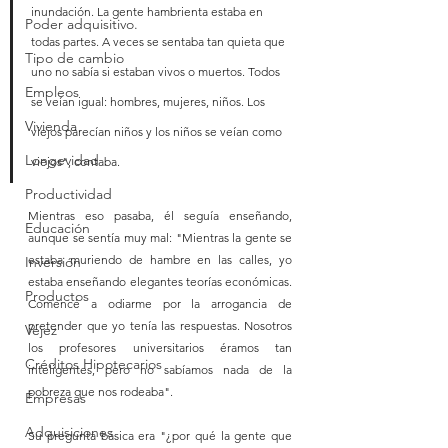
inundación. La gente hambrienta estaba en 
Poder adquisitivo.
todas partes. A veces se sentaba tan quieta que 
Tipo de cambio
uno no sabía si estaban vivos o muertos. Todos 
Empleos
se veían igual: hombres, mujeres, niños. Los 
Vivienda
viejos parecían niños y los niños se veían como 
Longevidad
viejos", contaba.
Productividad
Mientras eso pasaba, él seguía enseñando, 
Educación
aunque se sentía muy mal: "Mientras la gente se 
estaba muriendo de hambre en las calles, yo 
Inversión
estaba enseñando elegantes teorías económicas. 
Productos
Comencé a odiarme por la arrogancia de 
pretender que yo tenía las respuestas. Nosotros 
Vejez
los profesores universitarios éramos tan 
Créditos Hipotecarios
inteligentes, pero no sabíamos nada de la 
pobreza que nos rodeaba".
Empresas
Adquisiciones
Su pregunta básica era "¿por qué la gente que 