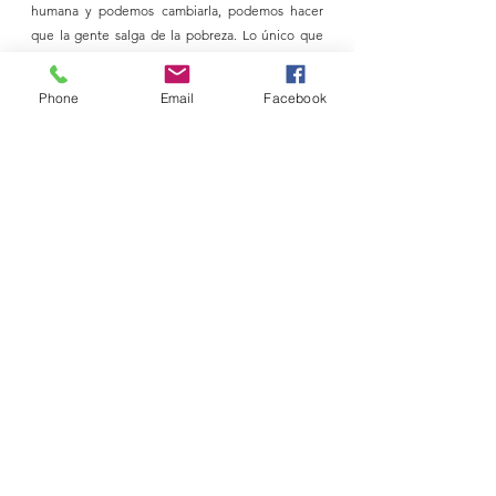
humana y podemos cambiarla, podemos hacer 
que la gente salga de la pobreza. Lo único que 
tenemos que hacer es rediseñar las instituciones 
y políticas y así no habrá personas sufriendo de 
Phone
Email
Facebook
pobreza".
Porque a diferencia del principio cuando desde 
la sala de clases veía pasar a los pobres, ahora 
Yunus ya sabe que cada persona tiene las 
herramientas para crecer y avanzar. 
Sólo tiene 
que saber cómo usarlas. Ahí está la tarea que 
viene.
Fuente
: CMF Educa
Economia
Liberación de carga financiera
Salud Mental
Apoyo
Poder de Negociación
Endeudamiento
Bienestar Financiero