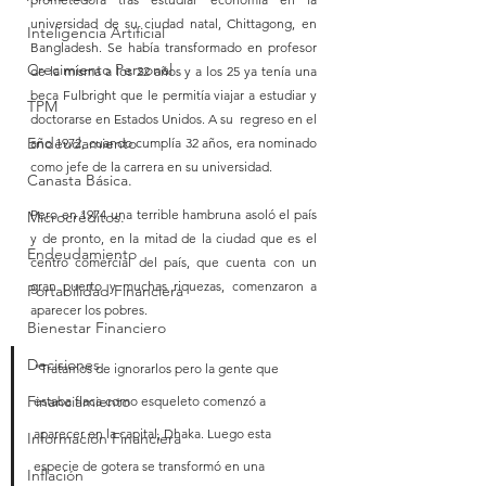
universidad de su ciudad natal, Chittagong, en 
Inteligencia Artificial
Bangladesh. Se había transformado en profesor 
Crecimiento Personal
de la misma a los 22 años y a los 25 ya tenía una 
beca Fulbright que le permitía viajar a estudiar y 
TPM
doctorarse en Estados Unidos. A su  regreso en el 
Endeudamiento
año 1972, cuando cumplía 32 años, era nominado 
como jefe de la carrera en su universidad.
Canasta Básica.
Pero en 1974 una terrible hambruna asoló el país 
Microcréditos.
y de pronto, en la mitad de la ciudad que es el 
Endeudamiento
centro comercial del país, que cuenta con un 
gran puerto y muchas riquezas, comenzaron a 
Portabilidad Financiera
aparecer los pobres.
Bienestar Financiero
Decisiones
"Tratamos de ignorarlos pero la gente que 
Financiamiento
estaba flaca como esqueleto comenzó a 
aparecer en la capital, Dhaka. Luego esta 
Información Financiera
especie de gotera se transformó en una 
Inflación