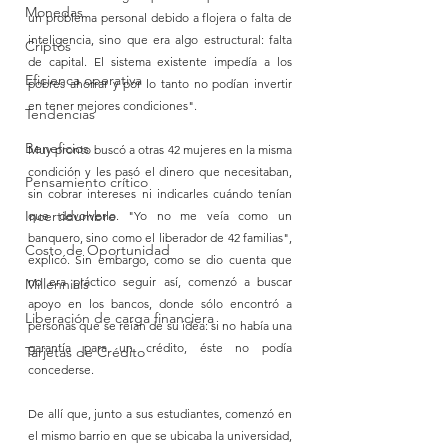
Monedas
un problema personal debido a flojera o falta de 
inteligencia, sino que era algo estructural: falta 
Criptos
de capital. El sistema existente impedía a los 
Eficienca operativa
pobres ahorrar y por lo tanto no podían invertir 
en tener mejores condiciones".
Tendencias
Beneficios
Muy pronto buscó a otras 42 mujeres en la misma 
condición y les pasó el dinero que necesitaban, 
Pensamiento crítico
sin cobrar intereses ni indicarles cuándo tenían 
Incertidumbre
que devolverlo. "Yo no me veía como un 
banquero, sino como el liberador de 42 familias", 
Costo de Oportunidad
explicó. Sin embargo, como se dio cuenta que 
no era práctico seguir así, comenzó a buscar 
Millennials
apoyo en los bancos, donde sólo encontró a 
Liberación de carga financiera
personas que se reían de su idea: si no había una 
garantía para un crédito, éste no podía 
Tarjetas de Crédito
concederse.
De allí que, junto a sus estudiantes, comenzó en 
el mismo barrio en que se ubicaba la universidad, 