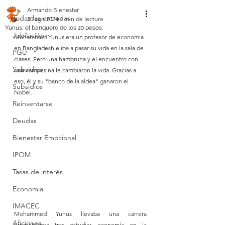
Armando Bienestar
Todas las entradas
20 ago 2024
4 min de lectura
Yunus, el banquero de los 10 pesos.
Jubilación
Mohammed Yunus era un profesor de economía 
en Bangladesh e iba a pasar su vida en la sala de 
PGU
clases. Pero una hambruna y el encuentro con 
Subsidios
una campesina le cambiaron la vida. Gracias a 
eso, él y su "banco de la aldea" ganaron el 
Subsidios
Nobel.
Reinventarse
Deudas
Bienestar Emocional
IPOM
Tasas de interés
Economia
IMACEC
Mohammed Yunus llevaba una carrera 
Aficiones.
prometedora tras estudiar economía en la 