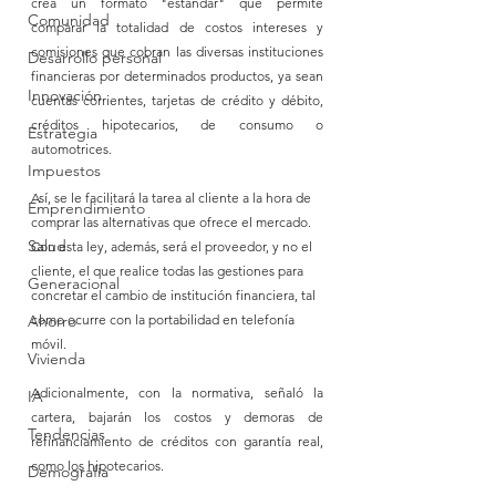
crea un formato "estándar" que permite 
Comunidad
comparar la totalidad de costos intereses y 
comisiones que cobran las diversas instituciones 
Desarrollo personal
financieras por determinados productos, ya sean 
Innovación
cuentas corrientes, tarjetas de crédito y débito, 
créditos hipotecarios, de consumo o 
Estrategia
automotrices.
Impuestos
Así, se le facilitará la tarea al cliente a la hora de 
Emprendimiento
comprar las alternativas que ofrece el mercado. 
Salud
Con esta ley, además, será el proveedor, y no el 
cliente, el que realice todas las gestiones para 
Generacional
concretar el cambio de institución financiera, tal 
Ahorro
como ocurre con la portabilidad en telefonía 
móvil. 
Vivienda
Adicionalmente, con la normativa, señaló la 
IA
cartera, bajarán los costos y demoras de 
Tendencias
refinanciamiento de créditos con garantía real, 
como los hipotecarios.
Demografía