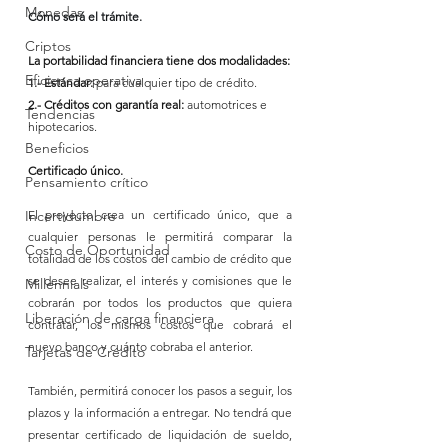
Monedas
Cómo será el trámite.
Criptos
La portabilidad financiera tiene dos modalidades:
Eficienca operativa
1.- Estándar: 
para cualquier tipo de crédito.
2.- Créditos con garantía real: 
automotrices e 
Tendencias
hipotecarios.
Beneficios
Certificado único.
Pensamiento crítico
Incertidumbre
El proyecto crea un certificado único, que a 
cualquier personas le permitirá comparar la 
Costo de Oportunidad
totalidad de los costos del cambio de crédito que 
se desee realizar, el interés y comisiones que le 
Millennials
cobrarán por todos los productos que quiera 
Liberación de carga financiera
contratar, los mismos costos que cobrará el 
nuevo banco y cuánto cobraba el anterior.
Tarjetas de Crédito
También, permitirá conocer los pasos a seguir, los 
plazos y la información a entregar. No tendrá que 
presentar certificado de liquidación de sueldo, 