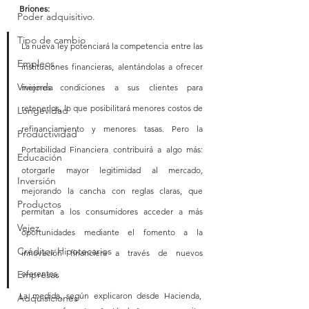
Briones:
Poder adquisitivo.
Tipo de cambio
La nueva ley potenciará la competencia entre las 
Empleos
instituciones financieras, alentándolas a ofrecer 
Vivienda
mejores condiciones a sus clientes para 
retenerlos, lo que posibilitará menores costos de 
Longevidad
refinanciamiento y menores tasas. Pero la 
Productividad
Portabilidad Financiera contribuirá a algo más: 
Educación
otorgarle mayor legitimidad al mercado, 
Inversión
mejorando la cancha con reglas claras, que 
Productos
permitan a los consumidores acceder a más 
Vejez
oportunidades mediante el fomento a la 
Créditos Hipotecarios
innovación financiera a través de nuevos 
Empresas
oferentes.
La medida, según explicaron desde Hacienda, 
Adquisiciones