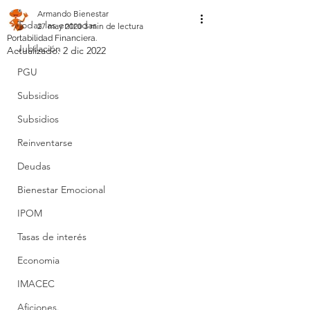
Armando Bienestar
Todas las entradas
27 may 2020
3 min de lectura
Portabilidad Financiera.
Jubilación
Actualizado:
2 dic 2022
PGU
Subsidios
Subsidios
Reinventarse
Deudas
Bienestar Emocional
IPOM
Tasas de interés
Economia
IMACEC
Aficiones.