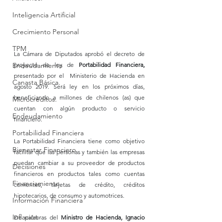
Inteligencia Artificial
Crecimiento Personal
TPM
La Cámara de Diputados aprobó el decreto de 
Endeudamiento
proyecto de ley de 
Portabilidad Financiera,
presentado por el  Ministerio de Hacienda en 
Canasta Básica.
agosto 2019. Será ley en los próximos días, 
beneficiando a millones de chilenos (as) que 
Microcréditos.
cuentan con algún producto o servicio 
Endeudamiento
financiero. 
Portabilidad Financiera
La Portabilidad Financiera tiene como objetivo 
Bienestar Financiero
facilitar que las personas y también las empresas 
puedan cambiar a su proveedor de productos 
Decisiones
financieros en productos tales como cuentas 
Financiamiento
corrientes, tarjetas de crédito, créditos 
hipotecarios, de consumo y automotrices.
Información Financiera
Inflación
De palabras del 
Ministro de Hacienda, Ignacio 