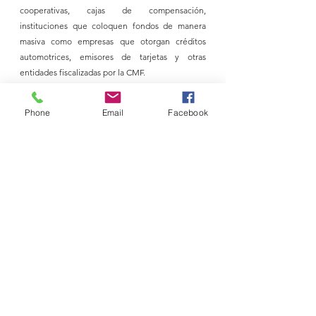
cooperativas, cajas de compensación, 
instituciones que coloquen fondos de manera 
masiva como empresas que otorgan créditos 
automotrices, emisores de tarjetas y otras 
entidades fiscalizadas por la CMF. 
Fuente: Emol, Lun, Twitter.
Phone
Email
Facebook
Deudas
Portabilidad Financiera
Ver todo
Entradas recientes