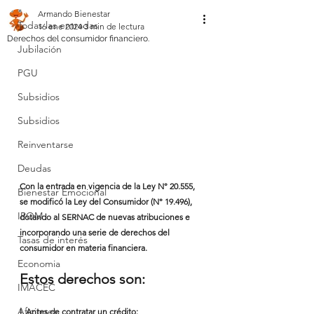
Armando Bienestar
Todas las entradas
16 ene 2024
3 min de lectura
Derechos del consumidor financiero.
Jubilación
PGU
Subsidios
Subsidios
Reinventarse
Deudas
Con la entrada en vigencia de la Ley N° 20.555, 
Bienestar Emocional
se modificó la Ley del Consumidor (N° 19.496), 
IPOM
dotando al SERNAC de nuevas atribuciones e 
incorporando una serie de derechos del 
Tasas de interés
consumidor en materia financiera.
Economia
Estos derechos son:
IMACEC
Aficiones.
I. Antes de contratar un crédito: