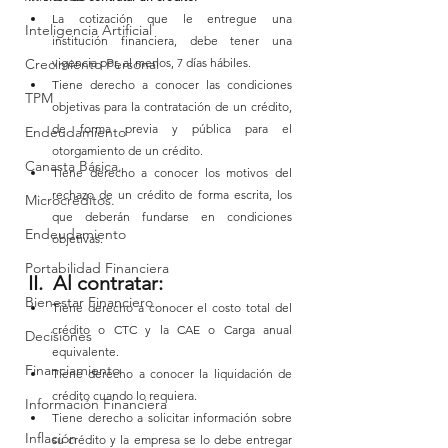
La cotización que le entregue una 
Inteligencia Artificial
institución financiera, debe tener una 
vigencia por, al menos, 7 días hábiles.
Crecimiento Personal
Tiene derecho a conocer las condiciones 
TPM
objetivas para la contratación de un crédito, 
de forma previa y pública para el 
Endeudamiento
otorgamiento de un crédito.
Canasta Básica.
Tiene derecho a conocer los motivos del 
rechazo de un crédito de forma escrita, los 
Microcréditos.
que deberán fundarse en condiciones 
Endeudamiento
objetivas.
Portabilidad Financiera
II.  Al contratar:
Bienestar Financiero
Tiene derecho a conocer el costo total del 
crédito o CTC y la CAE o Carga anual 
Decisiones
equivalente.
Financiamiento
Tiene derecho a conocer la liquidación de 
crédito cuando lo requiera.
Información Financiera
Tiene derecho a solicitar información sobre 
Inflación
su crédito y la empresa se lo debe entregar 