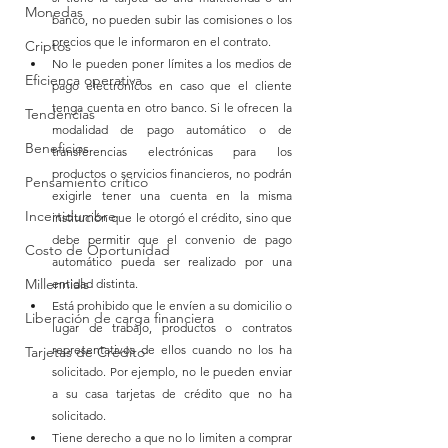
Monedas
banco, no pueden subir las comisiones o los 
precios que le informaron en el contrato.
Criptos
No le pueden poner límites a los medios de 
Eficienca operativa
pago electrónicos en caso que el cliente 
tenga cuenta en otro banco. Si le ofrecen la 
Tendencias
modalidad de pago automático o de 
Beneficios
transferencias electrónicas para los 
productos o servicios financieros, no podrán 
Pensamiento crítico
exigirle tener una cuenta en la misma 
Incertidumbre
institución que le otorgó el crédito, sino que 
debe permitir que el convenio de pago 
Costo de Oportunidad
automático pueda ser realizado por una 
Millennials
entidad distinta.
Está prohibido que le envíen a su domicilio o 
Liberación de carga financiera
lugar de trabajo, productos o contratos 
representativos de ellos cuando no los ha 
Tarjetas de Crédito
solicitado. Por ejemplo, no le pueden enviar 
a su casa tarjetas de crédito que no ha 
solicitado.
Tiene derecho a que no lo limiten a comprar 