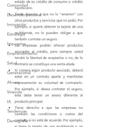
estado de su crédito de consumo o crédito 
Comunidad
hipotecario.
Tiene derecho a que no lo "amarren" con 
Desarrollo personal
otros productos y servicios que no pidió. Por 
Innovación
ejemplo, si quiere obtener la tarjeta de una 
multitienda, no lo pueden obligar a que 
Estrategia
también contrate un seguro.
Impuestos
Las empresas podrán ofrecer productos 
asociados al crédito, pero siempre usted 
Emprendimiento
tendrá la libertad de aceptarlos o no, de lo 
Salud
contrario se constituye una venta atada.
Si compra algún producto asociado, deberá 
Generacional
estar en un contrato aparte y manifestar 
Ahorro
expresamente su voluntad de contratarlo. 
Por ejemplo, si desea contratar el seguro, 
Vivienda
éste debe tener un anexo diferente al 
IA
producto principal
Tiene derecho a que las empresas no 
Tendencias
cambien las condiciones o costos del 
contrato si no está de acuerdo. Por ejemplo, 
Demografía
si tiene la tarjeta de una multitienda o un 