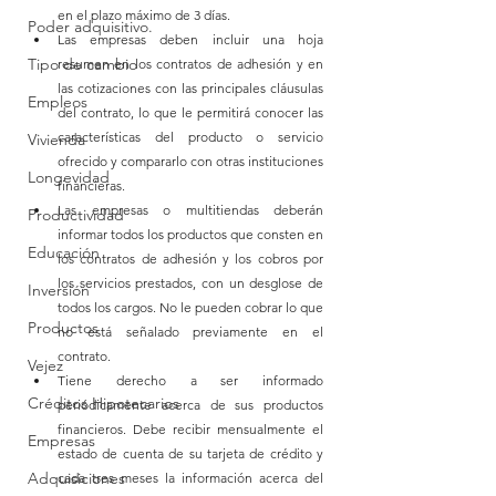
en el plazo máximo de 3 días.
Poder adquisitivo.
Las empresas deben incluir una hoja 
Tipo de cambio
resumen en los contratos de adhesión y en 
las cotizaciones con las principales cláusulas 
Empleos
del contrato, lo que le permitirá conocer las 
características del producto o servicio 
Vivienda
ofrecido y compararlo con otras instituciones 
Longevidad
financieras.
Las empresas o multitiendas deberán 
Productividad
informar todos los productos que consten en 
Educación
los contratos de adhesión y los cobros por 
los servicios prestados, con un desglose de 
Inversión
todos los cargos. No le pueden cobrar lo que 
Productos
no está señalado previamente en el 
contrato.
Vejez
Tiene derecho a ser informado 
Créditos Hipotecarios
periódicamente acerca de sus productos 
financieros. Debe recibir mensualmente el 
Empresas
estado de cuenta de su tarjeta de crédito y 
Adquisiciones
cada tres meses la información acerca del 