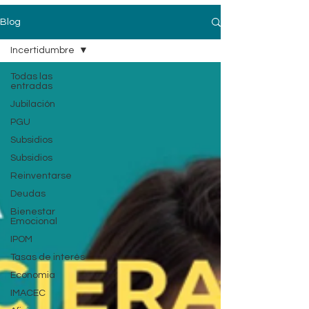
Blog
Incertidumbre
Todas las
entradas
Jubilación
PGU
Subsidios
Subsidios
Reinventarse
Deudas
Bienestar
Emocional
IPOM
Tasas de interés
Economia
IMACEC