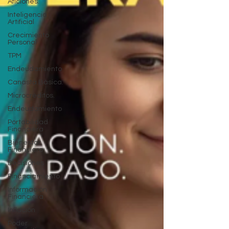
Aficiones.
Inteligencia
Artificial
Crecimiento
Personal
TPM
Endeudamiento
Canasta Básica.
Microcréditos.
Endeudamiento
Portabilidad
Financiera
Bienestar
Financiero
Decisiones
Financiamiento
Información
Financiera
Inflación
Poder