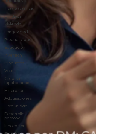
adquisitivo.
Tipo de cambio
Empleos
Vivienda
Longevidad
Productividad
Educación
Inversión
Productos
Vejez
Créditos
Hipotecarios
Empresas
Adquisiciones
Comunidad
Desarrollo
personal
Innovación
Estrategia