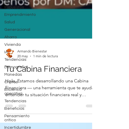
Impuestos
Emprendimiento
Salud
Generacional
Ahorro
Vivienda
IA
Tendencias
Armando Bienestar
Demografía
20 may
1 min de lectura
Monedas
Tu Cabina Financiera
Criptos
Eficienca
Hola, Estamos desarrollando una Cabina
operativa
Financiera — una herramienta que te ayuda a
Tendencias
entender tu situación financiera real y
Beneficios
orientarte a mejorarla, paso a paso y sin
Pensamiento
lenguaje complicado. Antes de abrirla al
crítico
mundo, buscamos personas honestas que la
Incertidumbre