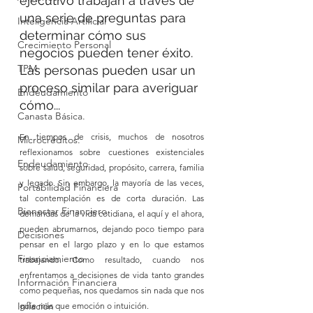
ejecutivo trabajan a través de 
una serie de preguntas para 
Inteligencia Artificial
determinar cómo sus 
Crecimiento Personal
negocios pueden tener éxito. 
TPM
Las personas pueden usar un 
proceso similar para averiguar 
Endeudamiento
cómo...
Canasta Básica.
En tiempos de crisis, muchos de nosotros 
Microcréditos.
reflexionamos sobre cuestiones existenciales 
Endeudamiento
sobre salud, seguridad, propósito, carrera, familia 
y legado. Sin embargo, la mayoría de las veces, 
Portabilidad Financiera
tal contemplación es de corta duración. Las 
Bienestar Financiero
demandas de la vida cotidiana, el aquí y el ahora, 
pueden abrumarnos, dejando poco tiempo para 
Decisiones
pensar en el largo plazo y en lo que estamos 
Financiamiento
trabajando. Como resultado, cuando nos 
enfrentamos a decisiones de vida tanto grandes 
Información Financiera
como pequeñas, nos quedamos sin nada que nos 
Inflación
guíe más que emoción o intuición.