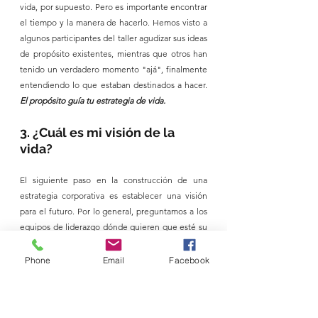
vida, por supuesto. Pero es importante encontrar 
el tiempo y la manera de hacerlo. Hemos visto a 
algunos participantes del taller agudizar sus ideas 
de propósito existentes, mientras que otros han 
tenido un verdadero momento "ajá", finalmente 
entendiendo lo que estaban destinados a hacer. 
El propósito guía tu estrategia de vida.
3. ¿Cuál es mi visión de la 
vida?
El siguiente paso en la construcción de una 
estrategia corporativa es establecer una visión 
para el futuro. Por lo general, preguntamos a los 
equipos de liderazgo dónde quieren que esté su 
organización, en términos de innovación, 
crecimiento, cartera de productos, presencia en 
Phone
Email
Facebook
el mercado, etc., en cinco a 10 años. A menudo 
hacemos que se hagan preguntas como: ¿Qué 
titular de periódico sobre nuestra empresa nos 