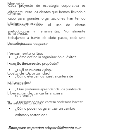
Monedas
Cada proyecto de estrategia corporativa es 
diferente. Pero los cientos que hemos llevado a 
Criptos
cabo para grandes organizaciones han tenido 
Eficienca operativa
similitudes, incluido el uso de ciertas 
metodologías y herramientas. Normalmente 
Tendencias
trabajamos a través de siete pasos, cada uno 
Beneficios
guiado por una pregunta:
Pensamiento crítico
¿Cómo define la organización el éxito?
Incertidumbre
¿Cuál es nuestro propósito?
¿Cuál es nuestra visión?
Costo de Oportunidad
¿Cómo evaluamos nuestra cartera de 
negocios?
Millennials
¿Qué podemos aprender de los puntos de 
Liberación de carga financiera
referencia?
¿Qué opciones de cartera podemos hacer?
Tarjetas de Crédito
¿Cómo podemos garantizar un cambio 
exitoso y sostenido?
Estos pasos se pueden adaptar fácilmente a un 