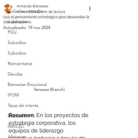
Armando Bienestar
Todas las entradas
18 nov 2024
22 min de lectura
Usa el pensamiento estratégico para desarrollar la
Jubilación
vida que quieres.
Actualizado:
19 nov 2024
PGU
Subsidios
Subsidios
Reinventarse
Deudas
Bienestar Emocional
Vanessa Branchi
IPOM
Tasas de interés
Resumen. 
En los proyectos de 
Economia
estrategia corporativa, los 
IMACEC
equipos de liderazgo 
Aficiones.