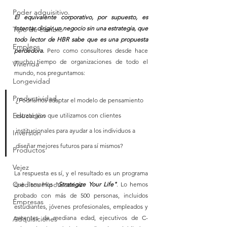
Poder adquisitivo.
El equivalente corporativo, por supuesto, es 
intentar dirigir un negocio sin una estrategia, que 
Tipo de cambio
todo lector de HBR sabe que es una propuesta 
Empleos
perdedora. 
Pero como consultores desde hace 
mucho tiempo de organizaciones de todo el 
Vivienda
mundo, nos preguntamos: 
Longevidad
Productividad
¿Podríamos adaptar el modelo de pensamiento 
Educación
estratégico que utilizamos con clientes 
institucionales para ayudar a los individuos a 
Inversión
diseñar mejores futuros para sí mismos? 
Productos
Vejez
La respuesta es sí, y el resultado es un programa 
Créditos Hipotecarios
que llamamos "
Strategize Your Life"
. Lo hemos 
probado con más de 500 personas, incluidos 
Empresas
estudiantes, jóvenes profesionales, empleados y 
gerentes de mediana edad, ejecutivos de C-
Adquisiciones