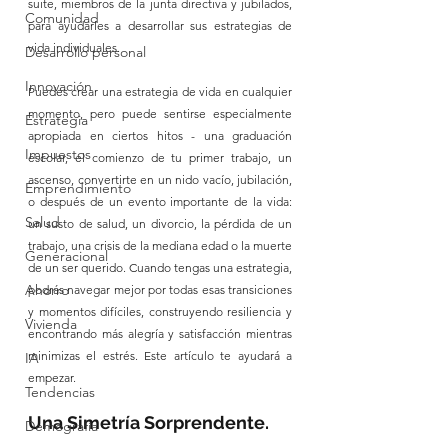
suite, miembros de la junta directiva y jubilados, 
Comunidad
para ayudarles a desarrollar sus estrategias de 
vida individuales.
Desarrollo personal
Innovación
Puedes crear una estrategia de vida en cualquier 
momento, pero puede sentirse especialmente 
Estrategia
apropiada en ciertos hitos - una graduación 
Impuestos
escolar, el comienzo de tu primer trabajo, un 
ascenso, convertirte en un nido vacío, jubilación, 
Emprendimiento
o después de un evento importante de la vida: 
Salud
un susto de salud, un divorcio, la pérdida de un 
trabajo, una crisis de la mediana edad o la muerte 
Generacional
de un ser querido. Cuando tengas una estrategia, 
Ahorro
podrás navegar mejor por todas esas transiciones 
y momentos difíciles, construyendo resiliencia y 
Vivienda
encontrando más alegría y satisfacción mientras 
minimizas el estrés. Este artículo te ayudará a 
IA
empezar.
Tendencias
Una Simetría Sorprendente.
Demografía