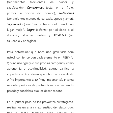
(sentimientos frecuentes de placer y 
satisfacción), 
Compromiso
 (estar en el flujo, 
perder la noción del tiempo), 
Relaciones
(sentimientos mutuos de cuidado, apoyo y amor), 
Significado
 (contribuir a hacer del mundo un 
lugar mejor), 
Logro
 (esforzar por el éxito o el 
dominio, alcanzar metas) y 
Vitalidad
 (ser 
saludable y enérgico).
Para determinar qué hace una gran vida para 
usted, comience con cada elemento en PERMA-
V, o incluso agregue sus propias categorías, como 
autonomía o espiritualidad. Luego califica la 
importancia de cada uno para ti en una escala de 
0 (no importante) a 10 (muy importante). Intenta 
recordar períodos de profunda satisfacción en tu 
pasado y considera qué los desencadenó.
En el primer paso de los proyectos estratégicos, 
realizamos un análisis exhaustivo del status quo. 
Por lo tanto, también debe calificar su 