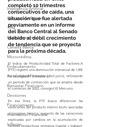
completó 10 trimestres 
Inteligencia Artificial
consecutivos de caída, una 
situación que fue alertada 
Crecimiento Personal
previamente en un informe 
TPM
del Banco Central al Senado 
Endeudamiento
debido al débil crecimiento 
de tendencia que se proyecta 
Canasta Básica.
para la próxima década.
Microcréditos.
El índice de Productividad Total de Factores-A 
Endeudamiento
(PTF) registró una disminución interanual de 1,8% 
Portabilidad Financiera
en el segundo trimestre (abril-junio), reforzando 
un período de contracción que se arrastra desde 
Bienestar Financiero
el comienzo de 2022, consignó El Mercurio.
Decisiones
En esa línea, la PTF busca diferenciar las 
Financiamiento
variaciones del producto interno bruto asociadas 
al progreso técnico, respecto de las variaciones 
Información Financiera
explicadas por cambios en la acumulación de 
Inflación
factores productivos primarios (capital y trabajo), 