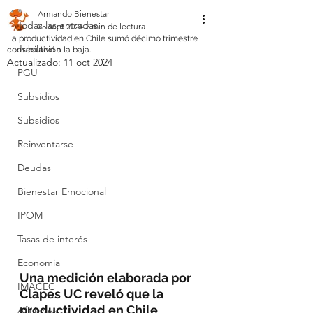
Armando Bienestar
Todas las entradas
25 sept 2024
2 min de lectura
La productividad en Chile sumó décimo trimestre
Jubilación
consecutivo a la baja.
Actualizado:
11 oct 2024
PGU
Subsidios
Subsidios
Reinventarse
Deudas
Bienestar Emocional
IPOM
Tasas de interés
Economia
Una medición elaborada por 
IMACEC
Clapes UC reveló que la 
productividad en Chile 
Aficiones.