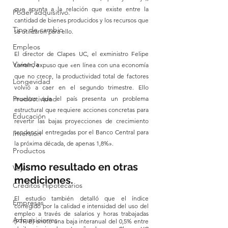
que apunta a la relación que existe entre la 
Poder adquisitivo.
cantidad de bienes producidos y los recursos que 
Tipo de cambio
se utilizaron para ello.
Empleos
El director de Clapes UC, el exministro Felipe 
Vivienda
Larraín, expuso que «en línea con una economía 
que no crece, la productividad total de factores 
Longevidad
volvió a caer en el segundo trimestre. Ello 
Productividad
muestra que el país presenta un problema 
estructural que requiere acciones concretas para 
Educación
revertir las bajas proyecciones de crecimiento 
tendencial entregadas por el Banco Central para 
Inversión
la próxima década, de apenas 1,8%».
Productos
Mismo resultado en otras 
Vejez
mediciones.
Créditos Hipotecarios
El estudio también detalló que el índice 
Empresas
corregido por la calidad e intensidad del uso del 
empleo a través de salarios y horas trabajadas 
Adquisiciones
(PTF-B) anotó una baja interanual del 0,5% entre 