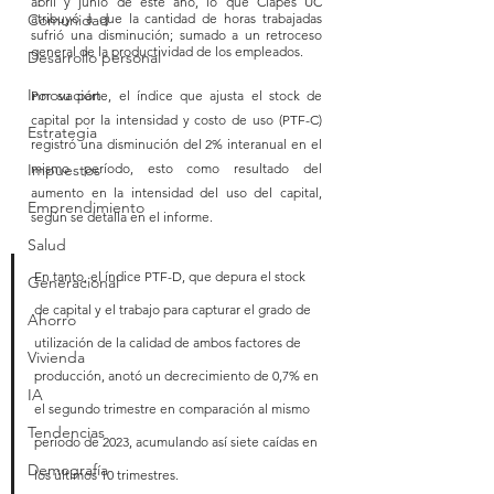
abril y junio de este año, lo que Clapes UC 
Comunidad
atribuyó a que la cantidad de horas trabajadas 
sufrió una disminución; sumado a un retroceso 
general de la productividad de los empleados.
Desarrollo personal
Innovación
Por su parte, el índice que ajusta el stock de 
capital por la intensidad y costo de uso (PTF-C) 
Estrategia
registró una disminución del 2% interanual en el 
Impuestos
mismo período, esto como resultado del 
aumento en la intensidad del uso del capital, 
Emprendimiento
según se detalla en el informe.
Salud
En tanto, el índice PTF-D, que depura el stock 
Generacional
de capital y el trabajo para capturar el grado de 
Ahorro
utilización de la calidad de ambos factores de 
Vivienda
producción, anotó un decrecimiento de 0,7% en 
IA
el segundo trimestre en comparación al mismo 
Tendencias
período de 2023, acumulando así siete caídas en 
Demografía
los últimos 10 trimestres.