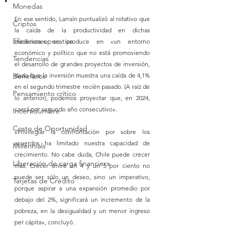
Monedas
En ese sentido, Larraín puntualizó al rotativo que 
Criptos
la caída de la productividad en dichas 
Eficienca operativa
mediciones se produce en «un entorno 
económico y político que no está promoviendo 
Tendencias
el desarrollo de grandes proyectos de inversión, 
Beneficios
dado que la inversión muestra una caída de 4,1% 
en el segundo trimestre recién pasado. (A raíz de 
Pensamiento crítico
lo anterior), podemos proyectar que, en 2024, 
caerá por segundo año consecutivo».
Incertidumbre
Costo de Oportunidad
«Privilegiar la confrontación por sobre los 
acuerdos ha limitado nuestra capacidad de 
Millennials
crecimiento. No cabe duda, Chile puede crecer 
Liberación de carga financiera
más. Crecer entre un 4 y un 5 por ciento no 
puede ser sólo un deseo, sino un imperativo, 
Tarjetas de Crédito
porque aspirar a una expansión promedio por 
debajo del 2%, significará un incremento de la 
pobreza, en la desigualdad y un menor ingreso 
per cápita», concluyó.