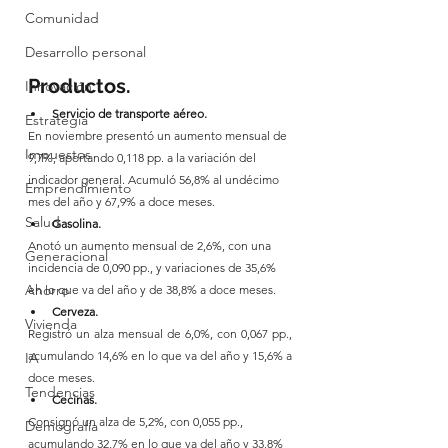
Comunidad
Desarrollo personal
Productos.
Innovación
Servicio de transporte aéreo.
Estrategia
En noviembre presentó un aumento mensual de 
Impuestos
9,7%, aportando 0,118 pp. a la variación del 
indicador general. Acumuló 56,8% al undécimo 
Emprendimiento
mes del año y 67,9% a doce meses.
Salud
Gasolina.
Anotó un aumento mensual de 2,6%, con una 
Generacional
incidencia de 0,090 pp., y variaciones de 35,6% 
Ahorro
en lo que va del año y de 38,8% a doce meses.
Cerveza.
Vivienda
Registró un alza mensual de 6,0%, con 0,067 pp., 
acumulando 14,6% en lo que va del año y 15,6% a 
IA
doce meses.
Tendencias
Cecinas.
Consignó un alza de 5,2%, con 0,055 pp., 
Demografía
acumulando 32,7% en lo que va del año y 33,8% 