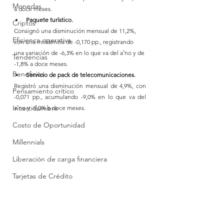
Monedas
a doce meses.
Paquete turístico.
Criptos
Consignó una disminución mensual de 11,2%, 
Eficienca operativa
con una incidencia de -0,170 pp., registrando 
una variación de -6,3% en lo que va del a˜no y de 
Tendencias
-1,8% a doce meses.
Beneficios
Servicio de pack de telecomunicaciones.
Registró una disminución mensual de 4,9%, con 
Pensamiento crítico
-0,071 pp., acumulando -9,0% en lo que va del 
Incertidumbre
a˜no y -9,0% a doce meses.
Costo de Oportunidad
Millennials
Liberación de carga financiera
Tarjetas de Crédito