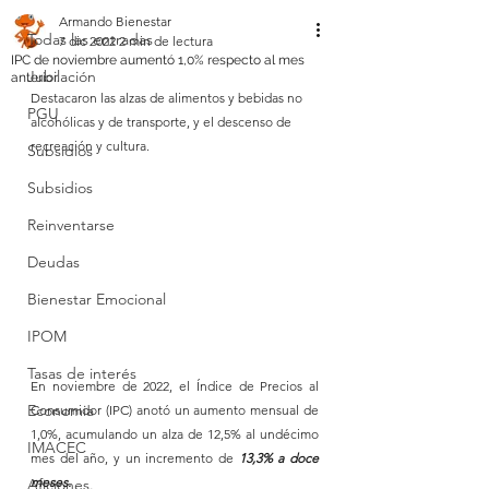
Armando Bienestar
Todas las entradas
7 dic 2022
2 min de lectura
IPC de noviembre aumentó 1,0% respecto al mes
Jubilación
anterior.
Destacaron las alzas de alimentos y bebidas no 
PGU
alcohólicas y de transporte, y el descenso de 
recreación y cultura.
Subsidios
Subsidios
Reinventarse
Deudas
Bienestar Emocional
IPOM
Tasas de interés
En noviembre de 2022, el Índice de Precios al 
Economia
Consumidor (IPC) anotó un aumento mensual de 
1,0%, acumulando un alza de 12,5% al undécimo 
IMACEC
mes del año, y un incremento de 
13,3% a doce 
meses.
Aficiones.