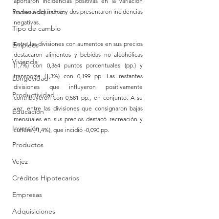
aportaron incidencias positivas en la variación 
Poder adquisitivo.
mensual del índice y dos presentaron incidencias 
negativas.
Tipo de cambio
Entre las divisiones con aumentos en sus precios 
Empleos
destacaron alimentos y bebidas no alcohólicas 
Vivienda
(1,7%) con 0,364 puntos porcentuales (pp.) y 
transporte (1,3%) con 0,199 pp. Las restantes 
Longevidad
divisiones que influyeron positivamente 
Productividad
contribuyeron con 0,581 pp., en conjunto. A su 
vez, entre las divisiones que consignaron bajas 
Educación
mensuales en sus precios destacó recreación y 
Inversión
cultura (-1,4%), que incidió -0,090 pp.
Productos
Vejez
Créditos Hipotecarios
Empresas
Adquisiciones