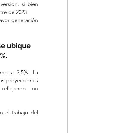
ersión, si bien 
tre de 2023
yor generación 
se ubique 
3%.
rno a 3,5%. La 
las proyecciones 
eflejando un 
 el trabajo del 