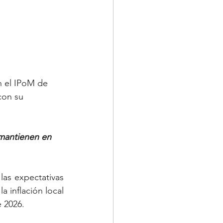
n el IPoM de 
con su 
 mantienen en 
as expectativas 
 inflación local 
 2026. 