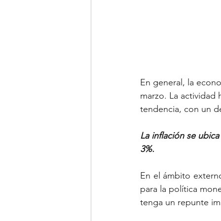
Tipo de cambio
Emple
En general, la econo
marzo. La actividad
tendencia, con un 
La inflación se ubic
3%. 
En el ámbito externo
para la política mone
tenga un repunte imp