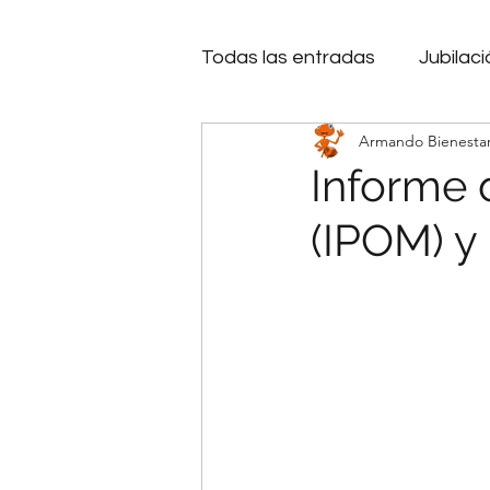
Todas las entradas
Jubilaci
Armando Bienesta
Bienestar Emocional
I
Informe 
(IPOM) y 
Inteligencia Artificial
Cr
Microcréditos.
Endeud
Decisiones
Financiami