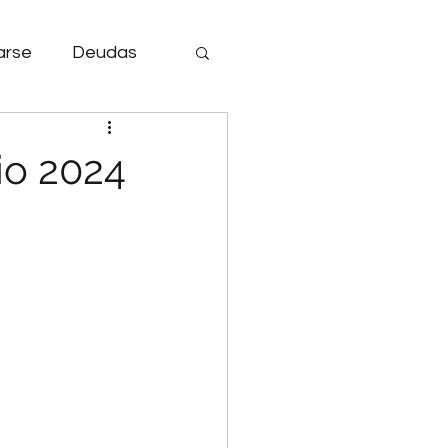
arse
Deudas
Aficiones.
io 2024
Canasta Básica.
anciero
r adquisitivo.