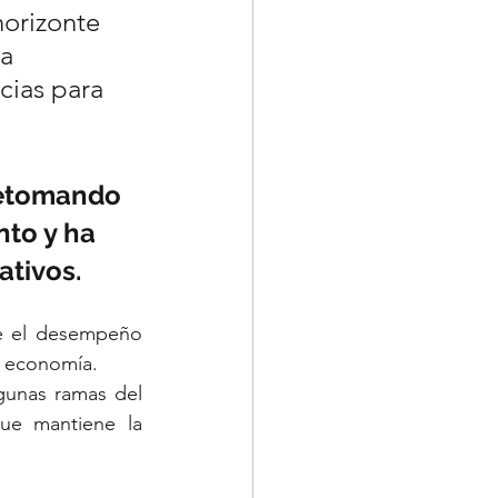
orizonte 
a 
cias para 
retomando 
to y ha 
ativos.
e el desempeño 
a economía.
gunas ramas del 
ue mantiene la 