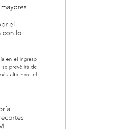
a mayores 
 
or el 
 con lo 
ía en el ingreso 
se prevé irá de 
s alta para el 
 
bría 
recortes 
M 