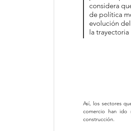
considera que
de política m
evolución del
la trayectoria 
Así, los sectores q
comercio han ido r
construcción.