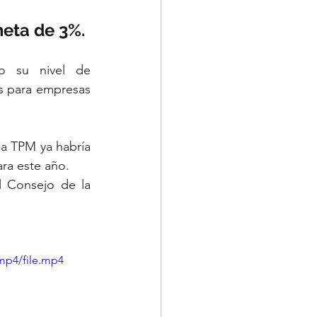
 
meta de 3%.
o su nivel de 
os para empresas 
a TPM ya habría 
ara este año.
l Consejo de la 
mp4/file.mp4