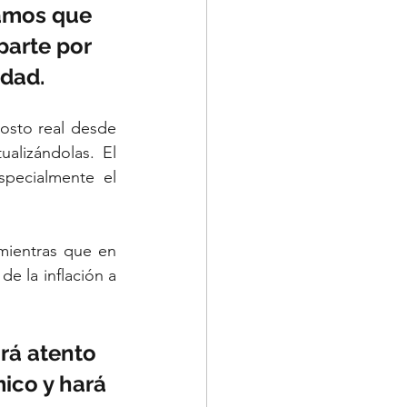
amos que 
parte por 
idad.
osto real desde 
alizándolas. El 
specialmente el 
mientras que en 
e la inflación a 
rá atento 
ico y hará 