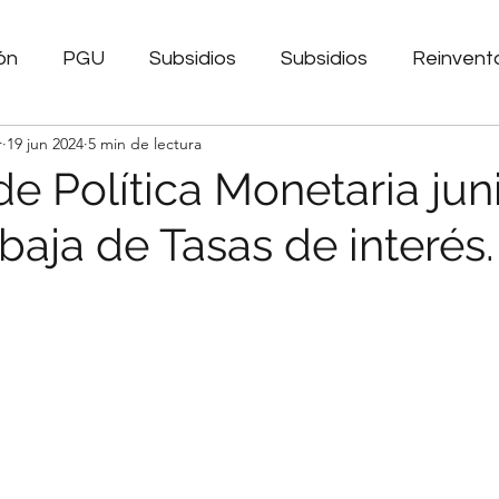
ón
PGU
Subsidios
Subsidios
Reinvent
r
19 jun 2024
5 min de lectura
POM
Tasas de interés
Economia
IMACEC
de Política Monetaria jun
baja de Tasas de interés.
ecimiento Personal
TPM
Endeudamiento
amiento
Portabilidad Financiera
Bienestar Fin
ento
Información Financiera
Inflación
Pode