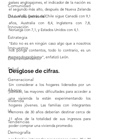
países anglosajones, el indicador de la nación es 
Comunidad
el segundo más alto, después de Nueva Zelanda 
Desarrollo personal
(11,6 años). Detrás de Chile sigue Canadá con 9,1 
años, Australia con 8,4, Inglaterra con 7,8, 
Innovación
Noruega con 7,1, y Estados Unidos con 4,1. 
Estrategia
"Esto no es en ningún caso algo que a nosotros 
Impuestos
nos ponga contentos, todo lo contrario, es un 
tremendo problema", enfatizó León.
Emprendimiento
Salud
Desglose de cifras. 
Generacional
Sin considerar a los hogares liderados por un 
Ahorro
jubilado, las mayores dificultades para acceder a 
una vivienda la están experimentando los 
Vivienda
hogares jóvenes. Las familias con integrantes 
IA
menores de 30 años deberían destinar cerca de 
11 años de la totalidad de sus ingresos para 
Tendencias
poder comprar una vivienda promedio.
Demografía