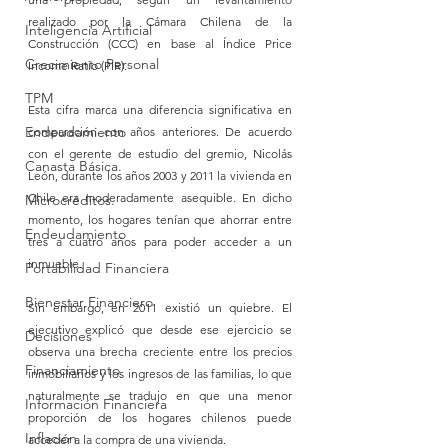
realizado por la Cámara Chilena de la 
Inteligencia Artificial
Construcción (CCC) en base al Índice Price 
Crecimiento Personal
Income Ratio (PIR).
TPM
Esta cifra marca una diferencia significativa en 
Endeudamiento
comparación con años anteriores. De acuerdo 
con el gerente de estudio del gremio, Nicolás 
Canasta Básica.
León, durante los años 2003 y 2011 la vivienda en 
Chile era moderadamente asequible. En dicho 
Microcréditos.
momento, los hogares tenían que ahorrar entre 
Endeudamiento
tres a cuatro años para poder acceder a un 
inmueble.
Portabilidad Financiera
Bienestar Financiero
Sin embargo, en 2011 existió un quiebre. El 
ejecutivo explicó que desde ese ejercicio se 
Decisiones
observa una brecha creciente entre los precios 
Financiamiento
inmobiliarios y los ingresos de las familias, lo que 
naturalmente se tradujo en que una menor 
Información Financiera
proporción de los hogares chilenos puede 
Inflación
acceder a la compra de una vivienda.