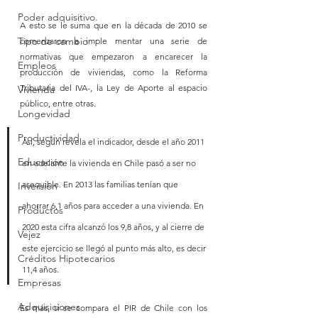
Poder adquisitivo.
A esto se le suma que en la década de 2010 se 
Tipo de cambio
comenzaron a imple mentar una serie de 
normativas que empezaron a encarecer la 
Empleos
producción de viviendas, como la Reforma 
Tributaria del IVA-, la Ley de Aporte al espacio 
Vivienda
público, entre otras.
Longevidad
Productividad
Así, según revela el indicador, desde el año 2011 
Educación
en adelante la vivienda en Chile pasó a ser no 
asequible. En 2013 las familias tenían que 
Inversión
ahorrar 6,1 años para acceder a una vivienda. En 
Productos
2020 esta cifra alcanzó los 9,8 años, y al cierre de 
Vejez
este ejercicio se llegó al punto más alto, es decir 
Créditos Hipotecarios
11,4 años. 
Empresas
Adquisiciones
Es más, si se compara el PIR de Chile con los 