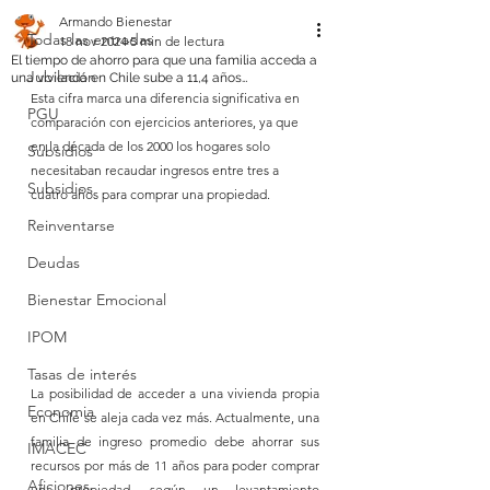
Armando Bienestar
Todas las entradas
18 nov 2024
5 min de lectura
El tiempo de ahorro para que una familia acceda a
Jubilación
una vivienda en Chile sube a 11,4 años…
Esta cifra marca una diferencia significativa en 
PGU
comparación con ejercicios anteriores, ya que 
en la década de los 2000 los hogares solo 
Subsidios
necesitaban recaudar ingresos entre tres a 
Subsidios
cuatro años para comprar una propiedad.
Reinventarse
Deudas
Bienestar Emocional
IPOM
Tasas de interés
La posibilidad de acceder a una vivienda propia 
Economia
en Chile se aleja cada vez más. Actualmente, una 
familia de ingreso promedio debe ahorrar sus 
IMACEC
recursos por más de 11 años para poder comprar 
Aficiones.
una propiedad, según un levantamiento 