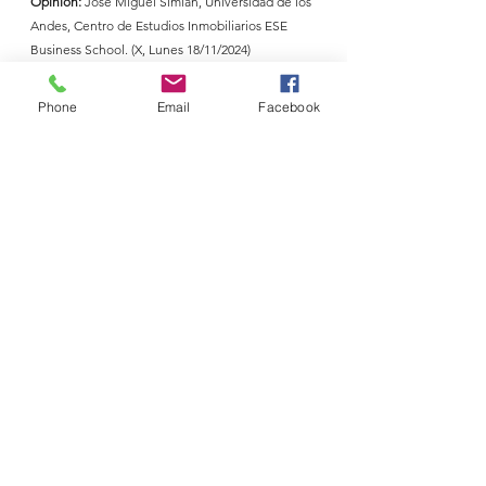
Opinión:
 José Miguel Simián, Universidad de los 
Andes, Centro de Estudios Inmobiliarios ESE 
Business School. (X, Lunes 18/11/2024)
“Respecto de la nota hoy en el Diario Financiero 
Phone
Email
Facebook
q señala la necesidad de mayor ahorro para el 
acceso a la vivienda, me permito la siguiente 
consideración: la relación entre ingreso familiar y 
precios de las viviendas no implica años de 
ahorro para su compra sino cuánto vale en 
relación con el ingreso. La vivienda cuesta hoy 
más de 10 veces el ingreso anual familiar. Ese 
número era 3 a 4 veces hace 20 años. Ahora, la 
compra siguió siendo posible en el periodo que 
las tasas de interés bajaban. El ajuste de tasas en 
2021 es el q descuajó la relación entre ingresos, 
tasas y precios. Sin duda q alguna de las medidas 
aquí propuestas, podrían ayudar."
Economia
Vivienda
Calidad de Vida
Créditos
Economia
Tasas de interés