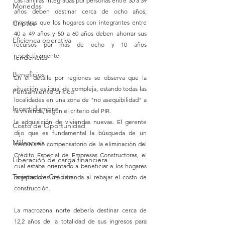
Las familias integradas por personas entre 30 a 39 
Monedas
años deben destinar cerca de ocho años; 
mientras que los hogares con integrantes entre 
Criptos
40 a 49 años y 50 a 60 años deben ahorrar sus 
Eficienca operativa
recursos por más de ocho y 10 años 
respectivamente. 
Tendencias
Beneficios
En el detalle por regiones se observa que la 
situación es igual de compleja, estando todas las 
Pensamiento crítico
localidades en una zona de "no asequibilidad" a 
Incertidumbre
la vivienda, según el criterio del PIR.
la adquisición de viviendas nuevas. El gerente 
Costo de Oportunidad
dijo que es fundamental la búsqueda de un 
Millennials
mecanismo compensatorio de la eliminación del 
Crédito Especial de Empresas Constructoras, el 
Liberación de carga financiera
cual estaba orientado a beneficiar a los hogares 
Tarjetas de Crédito
compradores de vivienda al rebajar el costo de 
construcción.
La macrozona norte debería destinar cerca de 
12,2 años de la totalidad de sus ingresos para 