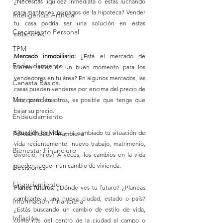
¿Necesitas liquidez inmediata o estás luchando 
para mantener los pagos de la hipoteca? Vender 
Inteligencia Artificial
tu casa podría ser una solución en estas 
Crecimiento Personal
situaciones.
TPM
Mercado inmobiliario:
 ¿Está el mercado de 
Endeudamiento
bienes raíces en un buen momento para los 
vendedores en tu área? En algunos mercados, las 
Canasta Básica.
casas pueden venderse por encima del precio de 
Microcréditos.
lista, pero en otros, es posible que tenga que 
bajar su precio.
Endeudamiento
Situación de vida:
 ¿Ha cambiado tu situación de 
Portabilidad Financiera
vida recientemente: nuevo trabajo, matrimonio, 
Bienestar Financiero
divorcio, hijos? A veces, los cambios en la vida 
pueden requerir un cambio de vivienda.
Decisiones
Financiamiento
Planes futuros:
 ¿Dónde ves tu futuro? ¿Planeas 
cambiarte a una nueva ciudad, estado o país? 
Información Financiera
¿Estás buscando un cambio de estilo de vida, 
Inflación
como irte del centro de la ciudad al campo o 