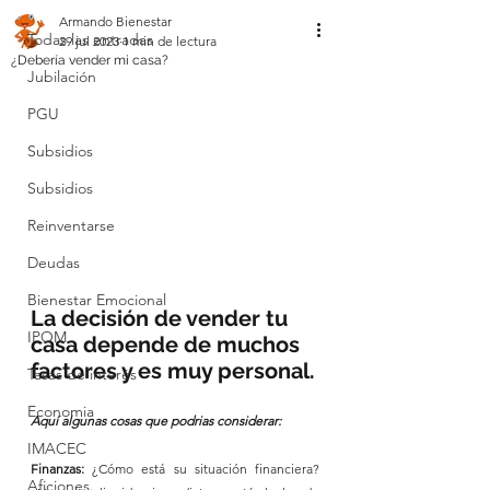
Armando Bienestar
Todas las entradas
29 jul 2023
1 min de lectura
¿Debería vender mi casa?
Jubilación
PGU
Subsidios
Subsidios
Reinventarse
Deudas
Bienestar Emocional
La decisión de vender tu 
IPOM
casa depende de muchos 
factores y es muy personal.
Tasas de interés
Economia
Aquí algunas cosas que podrias considerar:
IMACEC
Finanzas:
 ¿Cómo está su situación financiera? 
Aficiones.