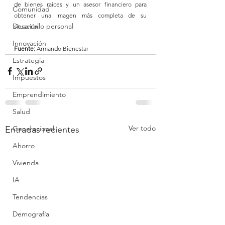
de bienes raíces y un asesor financiero para 
Comunidad
obtener una imagen más completa de su 
Desarrollo personal
situación.
Innovación
Fuente:
 Armando Bienestar
Estrategia
Impuestos
Emprendimiento
Salud
Ver todo
Entradas recientes
Generacional
Ahorro
Vivienda
IA
Tendencias
Demografía