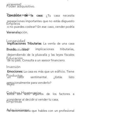
viceversa?
Poder adquisitivo.
Tipo de cambio
Condición de la casa: 
¿Tu casa necesita 
reparaciones importantes que no estás dispuesto 
Empleos
o no puedes costear? En ese caso, vender podría 
Vivienda
ser una opción.
Longevidad
Implicaciones Tributarias
: La venta de una casa 
puede tener implicaciones tributarias, 
Productividad
dependiendo de la plusvalía y las leyes fiscales 
Educación
de su país. Consulta a un asesor financiero.
Inversión
Emociones:
 La casa es más que un edificio. Tiene 
Productos
un valor sentimental. ¿Estás listo 
emocionalmente para venderlo?
Vejez
Créditos Hipotecarios
Estos son solo algunos de los factores a 
considerar al decidir si vender tu casa. 
Empresas
Adquisiciones
Te recomendaría que hables con un profesional 