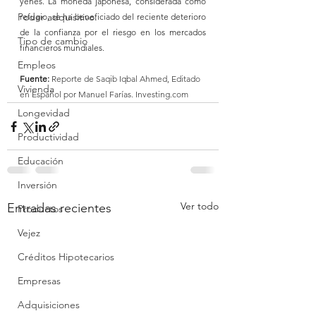
yenes. La moneda japonesa, considerada como 
Poder adquisitivo.
refugio, se ha beneficiado del reciente deterioro 
de la confianza por el riesgo en los mercados 
Tipo de cambio
financieros mundiales.
Empleos
Fuente:
Reporte de Saqib Iqbal Ahmed, Editado 
Vivienda
en Español por Manuel Farías. Investing.com
Longevidad
Productividad
Educación
Inversión
Ver todo
Entradas recientes
Productos
Vejez
Créditos Hipotecarios
Empresas
Adquisiciones