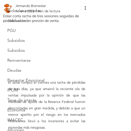
Armando Bienestar
Todas las entradas
16 ene 2022
1 min de lectura
Dólar corta racha de tres sesiones seguidas de
Jubilación
pérdidas al ceder presión de venta.
PGU
Subsidios
Subsidios
Reinventarse
Deudas
Bienestar Emocional
El dólar rompió el viernes una racha de pérdidas 
de tres días, ya que amainó la reciente ola de 
IPOM
ventas impulsada por la opinión de que las 
Tasas de interés
medidas de ajuste de la Reserva Federal fueron 
descontadas en gran medida, y debido a que un 
Economia
menor apetito por el riesgo en los mercados 
IMACEC
financieros llevó a los inversores a evitar las 
monedas más riesgosas.
Aficiones.