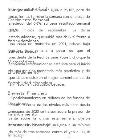
Inteligencia Artificial
El 
índice dólar
 subió un 0,3% a 95,157, pero de 
todas formas terminó la semana con una baja de 
Crecimiento Personal
alrededor del 0,6%, su peor resultado semanal 
TPM
desde inicios de septiembre. La divisa 
estadounidense, que subió más del 6% frente a 
Endeudamiento
una cesta de monedas en 2021, estuvo bajo 
presión esta semana a pesar de que el 
Canasta Básica.
presidente de la Fed, Jerome Powell, dijo que la 
Microcréditos.
economía estadounidense está lista para el inicio 
de una política monetaria más restrictiva y de 
Endeudamiento
que datos mostraron el mayor aumento anual de 
Portabilidad Financiera
la inflación en casi cuatro décadas.
Bienestar Financiero
El posicionamiento en dólares de los fondos de 
Decisiones
cobertura cerca de los niveles más altos desde 
principios de 2020 se ha sumado a la presión de 
Financiamiento
venta sobre la divisa esta semana, dijeron 
Información Financiera
analistas. El viernes bajó un 0,02% a un mínimo 
de más de tres semanas contra el yen a 114,15 
Inflación