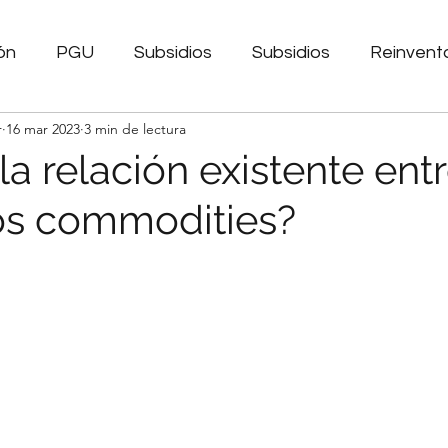
ón
PGU
Subsidios
Subsidios
Reinvent
r
16 mar 2023
3 min de lectura
POM
Tasas de interés
Economia
IMACEC
la relación existente entr
los commodities?
ecimiento Personal
TPM
Endeudamiento
amiento
Portabilidad Financiera
Bienestar Fin
ento
Información Financiera
Inflación
Pode