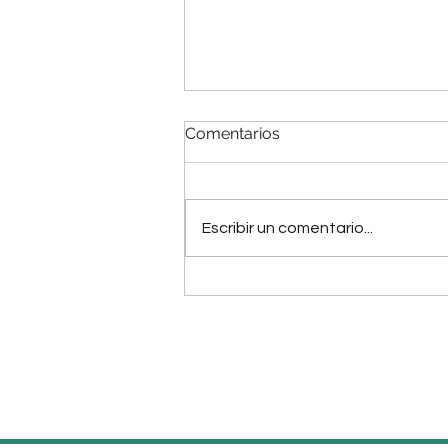
Comentarios
Escribir un comentario...
Cómo gastan su dinero los
jóvenes.