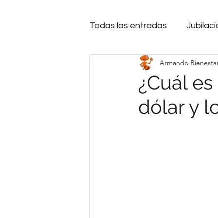
Todas las entradas
Jubilaci
Armando Bienesta
Bienestar Emocional
I
¿Cuál es 
dólar y 
Inteligencia Artificial
Cr
Microcréditos.
Endeud
Decisiones
Financiami