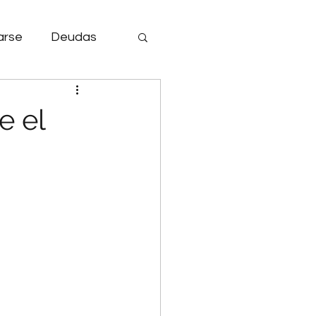
arse
Deudas
Aficiones.
e el
Canasta Básica.
anciero
r adquisitivo.