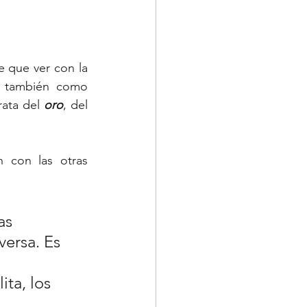
e que ver con la 
 más cotizadas, conocidas también como 
ata del 
oro
, del 
con las otras 
as 
versa. Es 
ta, los 