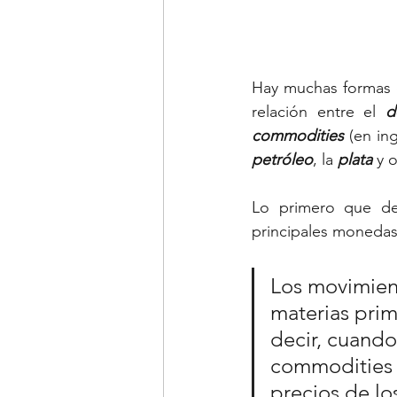
Tipo de cambio
Emple
Hay muchas formas de 
relación entre el 
d
commodities 
(en in
petróleo
, la 
plata
 y 
Lo primero que de
principales monedas 
Los movimient
materias prim
decir, cuando 
commodities c
precios de lo