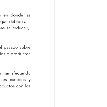
s en donde las 
rque debido a la 
mas se reduce y, 
l pasado sobre 
ies o productos 
minan afectando 
bles cambios y 
oductos con los 