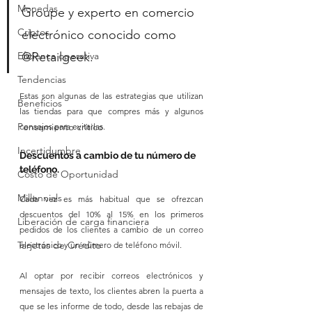
Monedas
Groupe y experto en comercio 
Criptos
electrónico conocido como 
Eficienca operativa
@Retailgeek. 
Tendencias
Estas son algunas de las estrategias que utilizan 
Beneficios
las tiendas para que compres más y algunos 
Pensamiento crítico
consejos para evitarlas.
Incertidumbre
Descuentos a cambio de tu número de 
teléfono.
Costo de Oportunidad
Millennials
Cada vez es más habitual que se ofrezcan 
descuentos del 10% al 15% en los primeros 
Liberación de carga financiera
pedidos de los clientes a cambio de un correo 
Tarjetas de Crédito
electrónico y un número de teléfono móvil. 
Al optar por recibir correos electrónicos y 
mensajes de texto, los clientes abren la puerta a 
que se les informe de todo, desde las rebajas de 