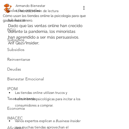
Armando Bienestar
Todas las entradas
13 feb 2023
5 min de lectura
Cómo usan las tiendas online la psicología para que
Jubilación
gastes más dinero.
Dado que las ventas online han crecido 
PGU
durante la pandemia, los minoristas 
han aprendido a ser más persuasivos. 
Subsidios
Arif Qazi/Insider;
Subsidios
Reinventarse
Deudas
Bienestar Emocional
IPOM
Las tiendas online utilizan trucos y 
Tasas de interés
herramientas psicológicas para incitar a los 
consumidores a comprar.
Economia
IMACEC
Varios expertos explican a 
Business Insider
que muchas tiendas aprovechan el 
Aficiones.