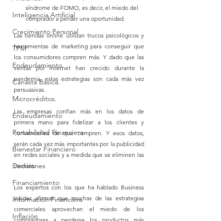
síndrome de FOMO, es decir, el miedo del 
Inteligencia Artificial
comprador a perder una oportunidad.
Crecimiento Personal
Las tiendas online utilizan trucos psicológicos y 
herramientas de marketing para conseguir que 
TPM
los consumidores compren más. Y dado que las 
Endeudamiento
ventas por internet han crecido durante la 
pandemia, estas estrategias son cada más vez 
Canasta Básica.
persuasivas.
Microcréditos.
Las empresas confían más en los datos de 
Endeudamiento
primera mano para fidelizar a los clientes y 
Portabilidad Financiera
convencerles de que compren. Y esos datos, 
serán cada vez más importantes por la publicidad 
Bienestar Financiero
en redes sociales y a medida que se eliminen las 
Decisiones
cookies. 
Financiamiento
Los expertos con los que ha hablado Business 
Insider afirman que muchas de las estrategias 
Información Financiera
comerciales aprovechan el miedo de los 
Inflación
compradores a perderse los productos más 