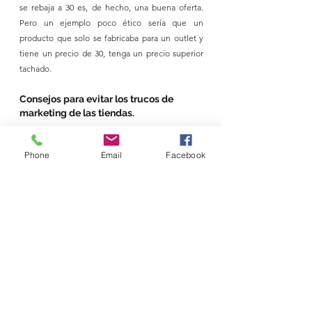
se rebaja a 30 es, de hecho, una buena oferta. 
Pero un ejemplo poco ético sería que un 
producto que solo se fabricaba para un outlet y 
tiene un precio de 30, tenga un precio superior 
tachado.
Consejos para evitar los trucos de 
marketing de las tiendas.
Ser consciente de estas tácticas de marketing no 
Phone
Email
Facebook
basta para protegerse de ellas, según Goldberg. 
"Lo que no puedes hacer es creerte más listo 
que el marketing. Puedes, eso sí, crear nuevos 
hábitos que hagan que esas tácticas sean menos 
eficaces contigo", afirma.
Goldberg recomienda darse un 
"período de reflexión" después 