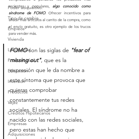
recientes y populares, 
algo conocido como 
Poder adquisitivo.
síndrome de FOMO
. Ofrecer incentivos para 
Tipo de cambio
añadir más artículos al carrito de la compra, como 
el envío gratuito, es otro ejemplo de los trucos 
Empleos
para vender más.
Vivienda
Longevidad
FOMO
 son las siglas de
 "fear of 
missing out"
, que es la 
Productividad
expresión que le da nombre a 
Educación
este síntoma que provoca que 
Inversión
quieras comprobar 
Productos
constantemente tus redes 
Vejez
sociales. El síndrome no ha 
Créditos Hipotecarios
nacido con las redes sociales, 
Empresas
pero estas han hecho que 
Adquisiciones