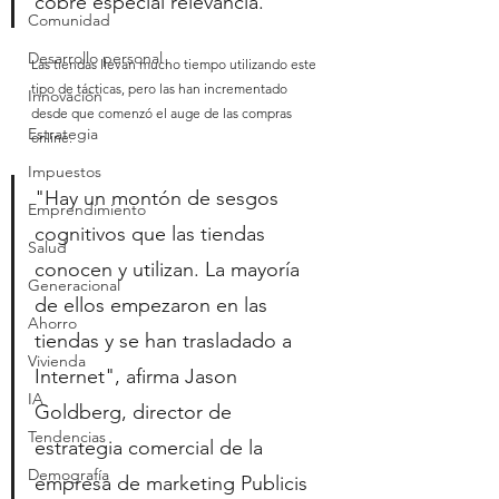
cobre especial relevancia.
Comunidad
Desarrollo personal
Las tiendas llevan mucho tiempo utilizando este 
tipo de tácticas, pero las han incrementado 
Innovación
desde que comenzó el auge de las compras 
Estrategia
online.
Impuestos
"Hay un montón de sesgos 
Emprendimiento
cognitivos que las tiendas 
Salud
conocen y utilizan. La mayoría 
Generacional
de ellos empezaron en las 
Ahorro
tiendas y se han trasladado a 
Vivienda
Internet", afirma Jason 
IA
Goldberg, director de 
Tendencias
estrategia comercial de la 
Demografía
empresa de marketing Publicis 