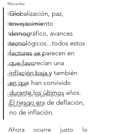
Monedas
Globalización, paz, 
Criptos
envejecimiento 
Eficienca operativa
demográfico, avances 
Tendencias
tecnológicos...todos estos 
Beneficios
factores se parecen en 
Pensamiento crítico
que favorecían una 
Incertidumbre
inflación baja y también 
Costo de Oportunidad
en que han convivido 
Millennials
durante los últimos años. 
Liberación de carga financiera
El riesgo era de deflación, 
Tarjetas de Crédito
no de inflación.
Ahora ocurre justo lo 