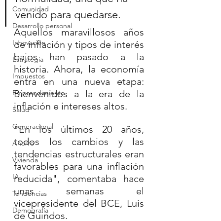
Comunidad
venido para quedarse.
Desarrollo personal
Aquellos maravillosos años 
Innovación
de inflación y tipos de interés 
bajos han pasado a la 
Estrategia
historia. Ahora, la economía 
Impuestos
entra en una nueva etapa: 
Bienvenidos a la era de la 
Emprendimiento
inflación e intereses altos.
Salud
Generacional
"En los últimos 20 años, 
todos los cambios y las 
Ahorro
tendencias estructurales eran 
Vivienda
favorables para una inflación 
IA
reducida", comentaba hace 
unas semanas el 
Tendencias
vicepresidente del BCE, Luis 
Demografía
de Guindos. 