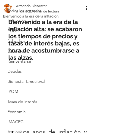
Armando Bienestar
Todas las entradas
6 nov 2023
6 min de lectura
Bienvenido a la era de la inflación.
Jubilación
Bienvenido a la era de la 
inflación alta: se acabaron 
PGU
los tiempos de precios y 
Subsidios
tasas de interés bajas, es 
hora de acostumbrarse a 
Subsidios
las alzas.
Reinventarse
Deudas
Bienestar Emocional
IPOM
Tasas de interés
Economia
IMACEC
Los años de inflación y 
Aficiones.