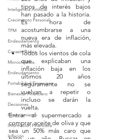
tipos de interés bajos 
Inteligencia Artificial
han pasado a la historia. 
Crecimiento Personal
Es hora de 
acostumbrarse a una 
TPM
nueva era de inflación, 
Endeudamiento
más elevada.
Canasta Básica.
Todos los vientos de cola 
que explicaban una 
Microcréditos.
inflación baja en los 
Endeudamiento
últimos 20 años 
seguramente no se 
Portabilidad Financiera
vuelvan a repetir o 
Bienestar Financiero
incluso se darán la 
Decisiones
vuelta.
Entrar al supermercado a 
Financiamiento
comprar aceite de oliva y que 
Información Financiera
sea un 50% más caro que 
Inflación
hace un año. Buscar en 