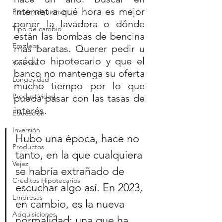
internet a qué hora es mejor 
Poder adquisitivo.
poner la lavadora o dónde 
Tipo de cambio
están las bombas de bencina 
Empleos
más baratas. Querer pedir u 
crédito hipotecario y que el 
Vivienda
banco no mantenga su oferta 
Longevidad
mucho tiempo por lo que 
Productividad
pueda pasar con las tasas de 
interés. 
Educación
Inversión
Hubo una época, hace no 
Productos
tanto, en la que cualquiera 
Vejez
se habría extrañado de 
Créditos Hipotecarios
escuchar algo así. En 2023, 
Empresas
en cambio, es la nueva 
Adquisiciones
normalidad; una que ha 